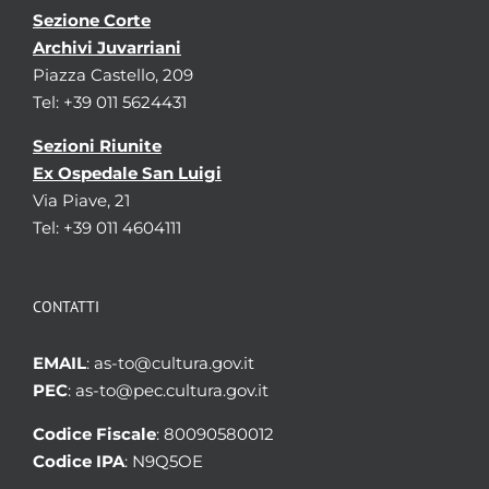
Sezione Corte
Archivi Juvarriani
Piazza Castello, 209
Tel: +39 011 5624431
Sezioni Riunite
Ex Ospedale San Luigi
Via Piave, 21
Tel: +39 011 4604111
CONTATTI
EMAIL
: as-to@cultura.gov.it
PEC
: as-to@pec.cultura.gov.it
Codice Fiscale
: 80090580012
Codice IPA
: N9Q5OE