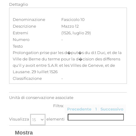
Dettaglio
Denominazione
Fascicolo 10
Descrizione
Mazzo 12
Estremi
(1526, luglio 29)
Numero
-
Testo
Prolongation prise par les d�put�s du d.t Duc, et de la
Ville de Berne du terme pour la d�cision des differens
qu'il y avoit entre S.A.R. et les Villes de Geneve, et de
Lausane. 29 Iuillet 1526
Classificazione
-
Unità di conservazione associate
Filtra:
Precedente
1
Successivo
Visualizza
elementi
Mostra