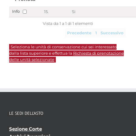
Info
15.
Si
Vista da 1 a 1 di 1 elementi
Precedente
1
Successivo
Seleziona le unità di conservazione cui sei interessato
dalla lista superiore e effettua la
Richiesta di prenotazione
delle unità selezionate
LE SEDI DELL’ASTO
Sezione Corte