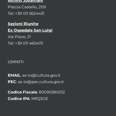
Archivi Juvarriani
Piazza Castello, 209
Tel: +39 011 5624431
Sezioni Riunite
Ex Ospedale San Luigi
Via Piave, 21
Tel: +39 011 4604111
CONTATTI
EMAIL
: as-to@cultura.gov.it
PEC
: as-to@pec.cultura.gov.it
Codice Fiscale
: 80090580012
Codice IPA
: N9Q5OE