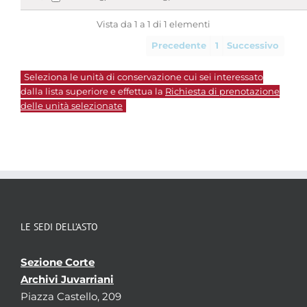
Vista da 1 a 1 di 1 elementi
Precedente
1
Successivo
Seleziona le unità di conservazione cui sei interessato
dalla lista superiore e effettua la
Richiesta di prenotazione
delle unità selezionate
LE SEDI DELL’ASTO
Sezione Corte
Archivi Juvarriani
Piazza Castello, 209