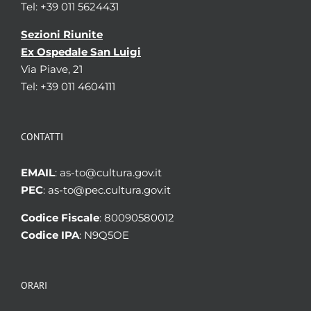
Tel: +39 011 5624431
Sezioni Riunite
Ex Ospedale San Luigi
Via Piave, 21
Tel: +39 011 4604111
CONTATTI
EMAIL
: as-to@cultura.gov.it
PEC
: as-to@pec.cultura.gov.it
Codice Fiscale
: 80090580012
Codice IPA
: N9Q5OE
ORARI