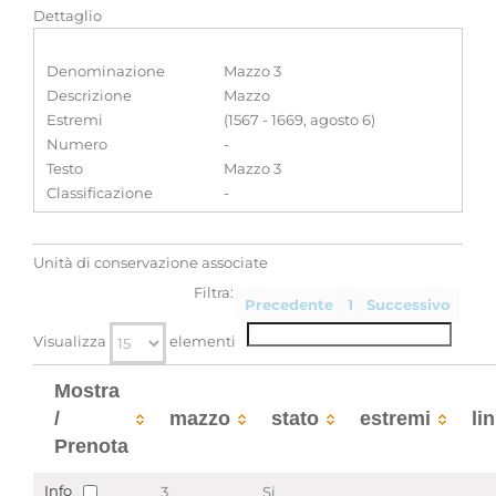
Dettaglio
Denominazione
Mazzo 3
Descrizione
Mazzo
Estremi
(1567 - 1669, agosto 6)
Numero
-
Testo
Mazzo 3
Classificazione
-
Unità di conservazione associate
Filtra:
Precedente
1
Successivo
Visualizza
elementi
Mostra
/
mazzo
stato
estremi
li
Prenota
Info
3.
Si