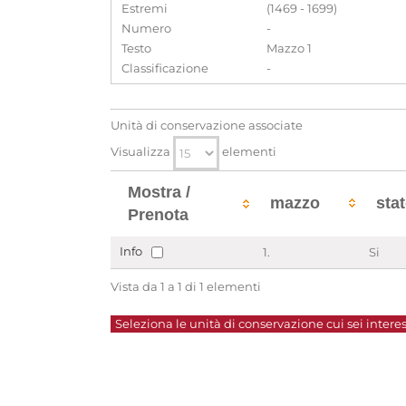
Estremi
(1469 - 1699)
Numero
-
Testo
Mazzo 1
Classificazione
-
Unità di conservazione associate
Visualizza
elementi
Mostra /
mazzo
sta
Prenota
Info
1.
Si
Vista da 1 a 1 di 1 elementi
Seleziona le unità di conservazione cui sei interes