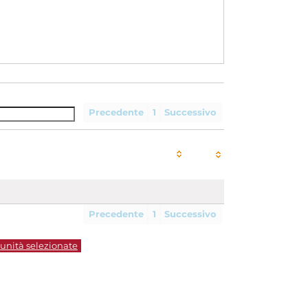
Precedente
1
Successivo
Precedente
1
Successivo
 unità selezionate