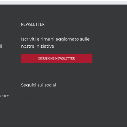
NEWSLETTER
Iscriviti e rimani aggiornato sulle
i
nostre iniziative
ISCRIZIONE NEWSLETTER
Seguici sui social
Facebook
Twitter
YouTube
Instagram
ccare