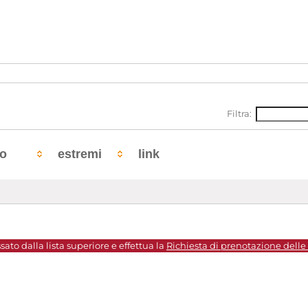
Filtra:
to
estremi
link
sato dalla lista superiore e effettua la
Richiesta di prenotazione delle