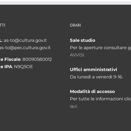
TTI
ORARI
L
: as-to@cultura.gov.it
Sale studio
 as-to@pec.cultura.gov.it
Per le aperture consultare gl
AVVISI.
e Fiscale
: 80090580012
e IPA
: N9Q5OE
Uffici amministrativi
Da lunedì a venerdì 9-16.
Modalità di accesso
Per tutte le informazioni cli
qui.