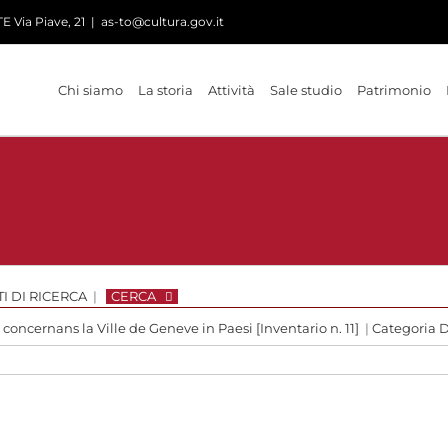
 Via Piave, 21
|
as-to@cultura.gov.it
Chi siamo
La storia
Attività
Sale studio
Patrimonio
I DI RICERCA
|
CERCA
 concernans la Ville de Geneve in Paesi [Inventario n. 11]
|
Categoria 