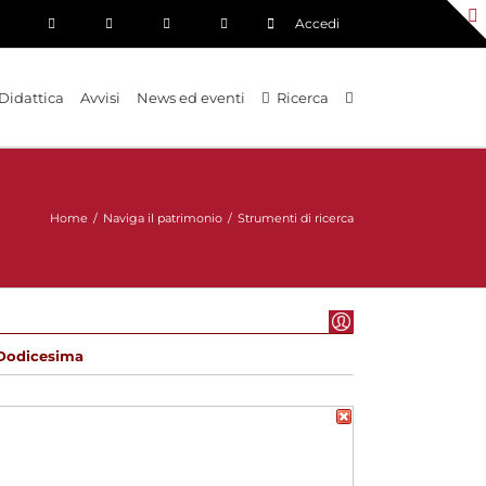
Accedi
Didattica
Avvisi
News ed eventi
Ricerca
Home
/
Naviga il patrimonio
/
Strumenti di ricerca
 Dodicesima