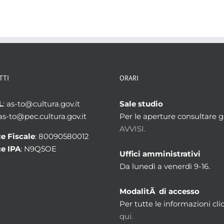
TTI
ORARI
L
: as-to@cultura.gov.it
Sale studio
 as-to@pec.cultura.gov.it
Per le aperture consultare gl
AVVISI.
e Fiscale
: 80090580012
e IPA
: N9Q5OE
Uffici amministrativi
Da lunedì a venerdì 9-16.
ModalitÃ di accesso
Per tutte le informazioni cli
qui.