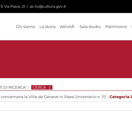
 Via Piave, 21
|
as-to@cultura.gov.it
Chi siamo
La storia
AttivitÃ
Sale studio
Patrimonio
I DI RICERCA
|
CERCA
 concernans la Ville de Geneve in Paesi [Inventario n. 11]
|
Categoria