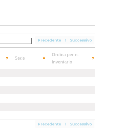
Precedente
1
Successivo
Ordina per n.
Sede
inventario
Precedente
1
Successivo