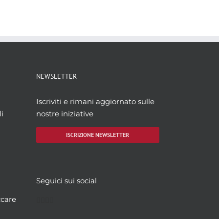
NEWSLETTER
Iscriviti e rimani aggiornato sulle
i
nostre iniziative
ISCRIZIONE NEWSLETTER
Seguici sui social
Facebook
Twitter
YouTube
Instagram
ccare