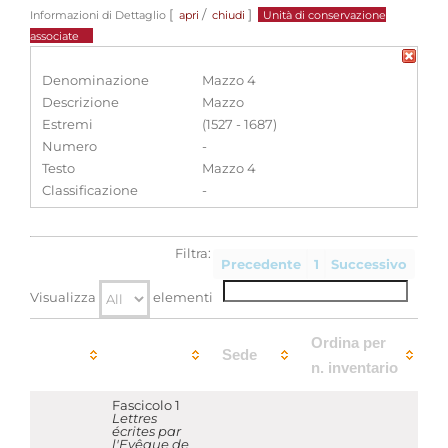
[
/
]
Informazioni di Dettaglio
apri
chiudi
Unità di conservazione
associate
Denominazione
Mazzo 4
Descrizione
Mazzo
Estremi
(1527 - 1687)
Numero
-
Testo
Mazzo 4
Classificazione
-
Filtra:
Precedente
1
Successivo
Visualizza
elementi
Ordina per
Sede
n. inventario
Fascicolo 1
Lettres
écrites par
l'Evêque de