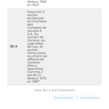
dessus. 1560
en 1623
Fascicolo 3
Autres
écrites par
la Chambre
des
Comptes de
Savoye à
S.A., au
Conseil de
Genéve, au
juge Maje
de Gex, et
autres
Particuliers,
touchant les
Affaires de
Genéve;
Mieux
Specifiées
Comme il
est dit Ci-
dessus. 1570
en 1687
Vista da 1 a 3 di 3 elementi
Precedente
1
Successivo