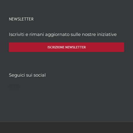
NEWSLETTER
Iscriviti e rimani aggiornato sulle nostre iniziative
ISCRIZIONE NEWSLETTER
Seguici sui social
Facebook
Twitter
YouTube
Instagram