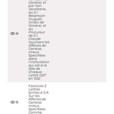
Genéve, et
par Son
Secretaire,
au S.r
Besançon
Hugues
Sindic de
Genéve, et
au
Procureur
de S.t
Claude
touchant les
Affaires de
Genéve;
mieux
Specifiées
dans
l'intitulation
qui est à la
tête de
Chaque
Lettre 1527
en 1532
Fascicolo 2
Lettres
écrites à S.A.
Sur les
Affaires de
Genéve;
mieux
Specifiées
Comme