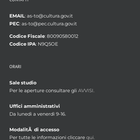
EMAIL
: as-to@cultura.gov.it
PEC
: as-to@pec.cultura.gov.it
Codice Fiscale
: 80090580012
Codice IPA
: N9Q5OE
ORARI
Sale studio
Per le aperture consultare gli
AVVISI.
Uffici amministrativi
Da lunedì a venerdì 9-16.
ModalitÃ di accesso
Per tutte le informazioni cliccare
qui.