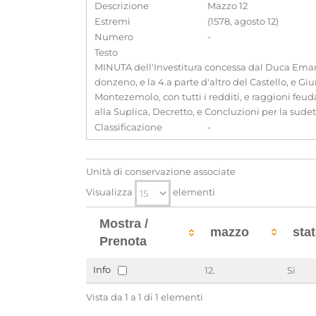
Descrizione
Mazzo 12
Estremi
(1578, agosto 12)
Numero
-
Testo
MINUTA dell'Investitura concessa dal Duca Emanu
donzeno, e la 4.a parte d'altro del Castello, e Giur
Montezemolo, con tutti i redditi, e raggioni feu
alla Suplica, Decretto, e Concluzioni per la sudet
Classificazione
-
Unità di conservazione associate
Visualizza
elementi
Mostra /
mazzo
sta
Prenota
Info
12.
Si
Vista da 1 a 1 di 1 elementi