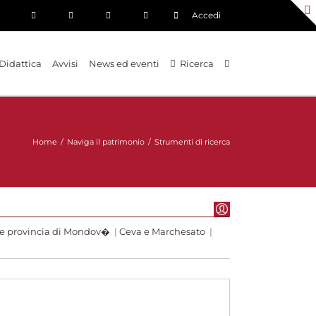
Accedi
Didattica
Avvisi
News ed eventi
Ricerca
Home
/
Naviga il patrimonio
/
Strumenti di ricerca
 e provincia di Mondov�
|
Ceva e Marchesato
|