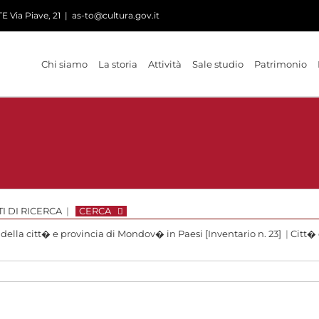
 Via Piave, 21
|
as-to@cultura.gov.it
Chi siamo
La storia
Attività
Sale studio
Patrimonio
I DI RICERCA
|
CERCA
 della citt� e provincia di Mondov� in Paesi [Inventario n. 23]
|
Citt�