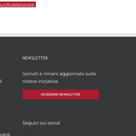
 unità selezionate
NEWSLETTER
Iscriviti e rimani aggiornato sulle
i
nostre iniziative
ISCRIZIONE NEWSLETTER
Seguici sui social
Facebook
Twitter
YouTube
Instagram
ccare