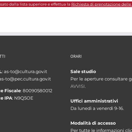
sato dalla lista superiore e effettua la
Richiesta di prenotazione delle
TTI
ORARI
L
: as-to@cultura.gov.it
Sale studio
 as-to@pec.cultura.gov.it
Per le aperture consultare gl
AVVISI.
e Fiscale
: 80090580012
e IPA
: N9Q5OE
Uffici amministrativi
Da lunedì a venerdì 9-16.
Modalità di accesso
Per tutte le informazioni cli