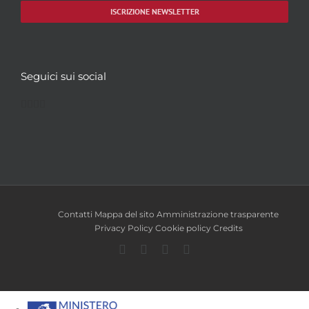
ISCRIZIONE NEWSLETTER
Seguici sui social
Facebook
Twitter
YouTube
Instagram
Contatti
Mappa del sito
Amministrazione trasparente
Privacy Policy
Cookie policy
Credits
Facebook
Twitter
YouTube
Instagram