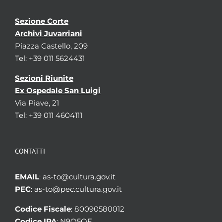
Sezione Corte
Archivi Juvarriani
Piazza Castello, 209
Tel: +39 011 5624431
Sezioni Riunite
Ex Ospedale San Luigi
Via Piave, 21
Tel: +39 011 4604111
CONTATTI
EMAIL
: as-to@cultura.gov.it
PEC
: as-to@pec.cultura.gov.it
Codice Fiscale
: 80090580012
Codice IPA
: N9Q5OE