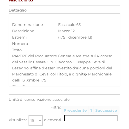
Fascicolo 63
Dettaglio
Denominazione
Fascicolo 63
Descrizione
Mazzo 12
Estremi
(1751, dicembre 13)
Numero
-
Testo
PARERE del Procuratore Generale Maistre sul Riccorso
del Vasallo Cesare Gio. Giacomo Giuseppe Ceva di
Lezegno, affine d'esser investito d'alcune porzioni del
Marchesato di Ceva, col Titolo, e dignit� Marchionale
delli 13. Xmbre 1751
Classificazione
-
Unità di conservazione associate
Filtra:
Precedente
1
Successivo
Visualizza
elementi