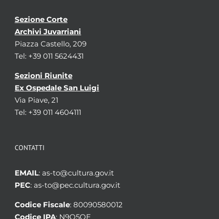
Sezione Corte
Archivi Juvarriani
Piazza Castello, 209
Tel: +39 011 5624431
Sezioni Riunite
Ex Ospedale San Luigi
Via Piave, 21
Tel: +39 011 4604111
CONTATTI
EMAIL
: as-to@cultura.gov.it
PEC
: as-to@pec.cultura.gov.it
Codice Fiscale
: 80090580012
Codice IPA
: N9Q5OE