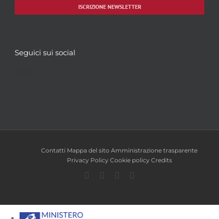
ISCRIZIONE NEWSLETTER
Seguici sui social
Facebook
Twitter
YouTube
Instagram
Contatti
Mappa del sito
Amministrazione trasparente
Privacy Policy
Cookie policy
Credits
Facebook
Twitter
YouTube
Instagram