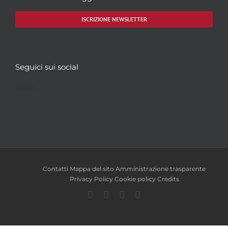
ISCRIZIONE NEWSLETTER
Seguici sui social
Facebook
Twitter
YouTube
Instagram
Contatti
Mappa del sito
Amministrazione trasparente
Privacy Policy
Cookie policy
Credits
Facebook
Twitter
YouTube
Instagram