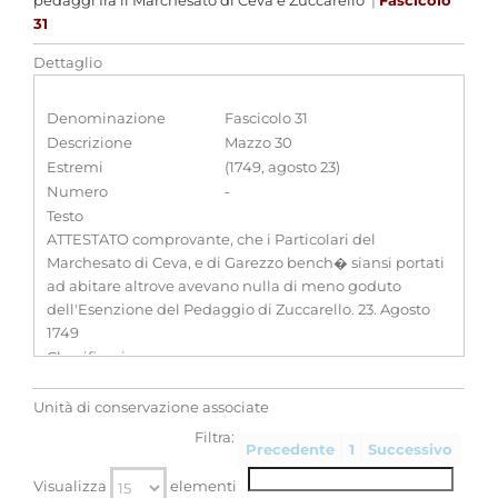
pedaggi fra il Marchesato di Ceva e Zuccarello
|
Fascicolo
31
Dettaglio
Denominazione
Fascicolo 31
Descrizione
Mazzo 30
Estremi
(1749, agosto 23)
Numero
-
Testo
ATTESTATO comprovante, che i Particolari del
Marchesato di Ceva, e di Garezzo bench� siansi portati
ad abitare altrove avevano nulla di meno goduto
dell'Esenzione del Pedaggio di Zuccarello. 23. Agosto
1749
Classificazione
-
Unità di conservazione associate
Filtra:
Precedente
1
Successivo
Visualizza
elementi