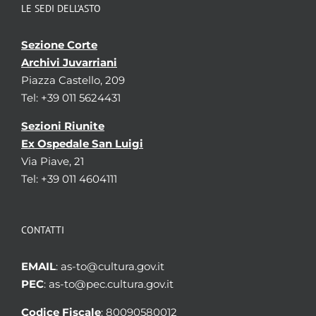
LE SEDI DELL’ASTO
Sezione Corte
Archivi Juvarriani
Piazza Castello, 209
Tel: +39 011 5624431
Sezioni Riunite
Ex Ospedale San Luigi
Via Piave, 21
Tel: +39 011 4604111
CONTATTI
EMAIL
: as-to@cultura.gov.it
PEC
: as-to@pec.cultura.gov.it
Codice Fiscale
: 80090580012