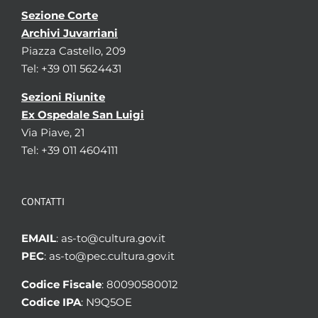
Sezione Corte
Archivi Juvarriani
Piazza Castello, 209
Tel: +39 011 5624431
Sezioni Riunite
Ex Ospedale San Luigi
Via Piave, 21
Tel: +39 011 4604111
CONTATTI
EMAIL
: as-to@cultura.gov.it
PEC
: as-to@pec.cultura.gov.it
Codice Fiscale
: 80090580012
Codice IPA
: N9Q5OE