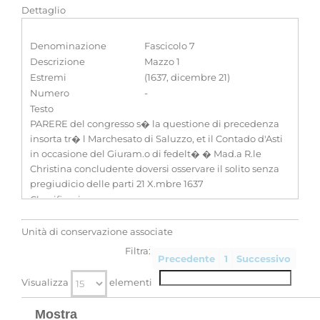
Dettaglio
Denominazione
Fascicolo 7
Descrizione
Mazzo 1
Estremi
(1637, dicembre 21)
Numero
-
Testo
PARERE del congresso s� la questione di precedenza
insorta tr� l Marchesato di Saluzzo, et il Contado d'Asti
in occasione del Giuram.o di fedelt� � Mad.a R.le
Christina concludente doversi osservare il solito senza
pregiudicio delle parti 21 X.mbre 1637
Classificazione
-
Unità di conservazione associate
Filtra:
Precedente
1
Successivo
Visualizza
elementi
Mostra