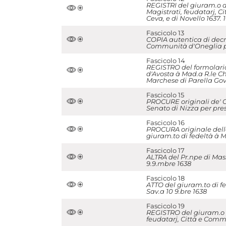
REGISTRI del giuram.o di
Magistrati, feudatarj, C
Ceva, e di Novello 1637. 
Fascicolo 13
COPIA autentica di decre
Communità d'Oneglia per
Fascicolo 14
REGISTRO del formolario,
d'Avosta à Mad.a R.le C
Marchese di Parella Gov.
Fascicolo 15
PROCURE originali de' Co
Senato di Nizza per pres
Fascicolo 16
PROCURA originale della 
giuram.to di fedeltà à M
Fascicolo 17
ALTRA del Pr.npe di Mas
9.9.mbre 1638
Fascicolo 18
ATTO del giuram.to di f
Sav.a 10 9.bre 1638
Fascicolo 19
REGISTRO del giuram.o di
feudatarj, Città e Comm