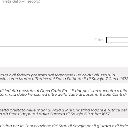
 metà del XVII secolo)
Filtra:
ram.o di fedeltà prestato dal Marchese Lud.co di Saluzzo alla
cia come Madre e Tutrice del Duca Filiberto 1° di Savoja 7 Gen.o 147
 fedeltà prestato al Duca Carlo Em.l 1° doppo il suo auvenim.o alla
Comm.tà della Perosa, ed altre della Valle di Luserna E dalli Conti di
eltà prestato nelle mani di Mad.a R.le Christina Madre e Tutrice del
 dà Proc.ri deputati dalla Camera di Savoja 6 9.mbre 1637
istina per la Convocazione de' Stati di Savoja per il giuram.o di fede