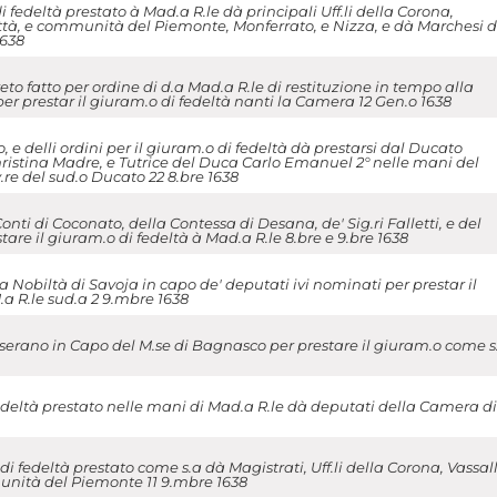
 fedeltà prestato à Mad.a R.le dà principali Uff.li della Corona,
ittà, e communità del Piemonte, Monferrato, e Nizza, e dà Marchesi d
1638
to fatto per ordine di d.a Mad.a R.le di restituzione in tempo alla
 prestar il giuram.o di fedeltà nanti la Camera 12 Gen.o 1638
 e delli ordini per il giuram.o di fedeltà dà prestarsi dal Ducato
hristina Madre, e Tutrice del Duca Carlo Emanuel 2° nelle mani del
re del sud.o Ducato 22 8.bre 1638
nti di Coconato, della Contessa di Desana, de' Sig.ri Falletti, e del
tare il giuram.o di fedeltà à Mad.a R.le 8.bre e 9.bre 1638
Nobiltà di Savoja in capo de' deputati ivi nominati per prestar il
.a R.le sud.a 2 9.mbre 1638
serano in Capo del M.se di Bagnasco per prestare il giuram.o come s
edeltà prestato nelle mani di Mad.a R.le dà deputati della Camera di
 fedeltà prestato come s.a dà Magistrati, Uff.li della Corona, Vassall
unità del Piemonte 11 9.mbre 1638