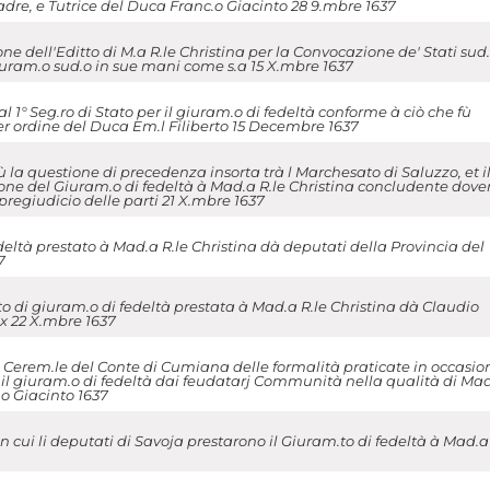
dre, e Tutrice del Duca Franc.o Giacinto 28 9.mbre 1637
 dell'Editto di M.a R.le Christina per la Convocazione de' Stati sud.
 giuram.o sud.o in sue mani come s.a 15 X.mbre 1637
l 1° Seg.ro di Stato per il giuram.o di fedeltà conforme à ciò che fù
 per ordine del Duca Em.l Filiberto 15 Decembre 1637
la questione di precedenza insorta trà l Marchesato di Saluzzo, et i
one del Giuram.o di fedeltà à Mad.a R.le Christina concludente dover
 pregiudicio delle parti 21 X.mbre 1637
eltà prestato à Mad.a R.le Christina dà deputati della Provincia del
7
o di giuram.o di fedeltà prestata à Mad.a R.le Christina dà Claudio
x 22 X.mbre 1637
Cerem.le del Conte di Cumiana delle formalità praticate in occasio
 il giuram.o di fedeltà dai feudatarj Communità nella qualità di Mad
.o Giacinto 1637
cui li deputati di Savoja prestarono il Giuram.to di fedeltà à Mad.a