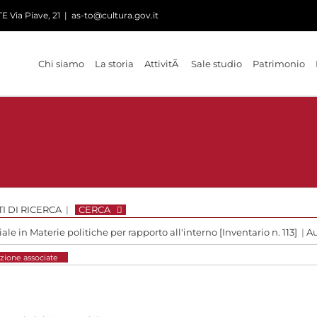
 Via Piave, 21
|
as-to@cultura.gov.it
Chi siamo
La storia
AttivitÃ
Sale studio
Patrimonio
I DI RICERCA
|
CERCA
le in Materie politiche per rapporto all'interno [Inventario n. 113]
|
Au
zione associate