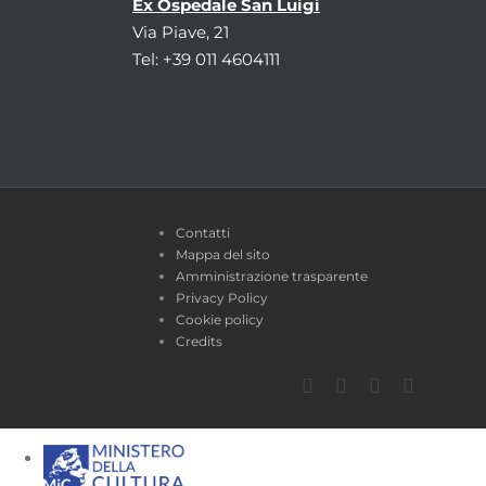
Ex Ospedale San Luigi
Via Piave, 21
Tel: +39 011 4604111
Contatti
Mappa del sito
Amministrazione trasparente
Privacy Policy
Cookie policy
Credits
Facebook
Twitter
YouTube
Instagra