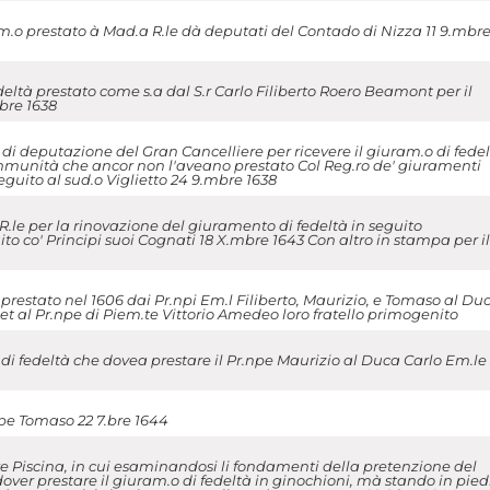
am.o prestato à Mad.a R.le dà deputati del Contado di Nizza 11 9.mbr
eltà prestato come s.a dal S.r Carlo Filiberto Roero Beamont per il
bre 1638
di deputazione del Gran Cancelliere per ricevere il giuram.o di fede
ommunità che ancor non l'aveano prestato Col Reg.ro de' giuramenti
seguito al sud.o Viglietto 24 9.mbre 1638
R.le per la rinovazione del giuramento di fedeltà in seguito
o co' Principi suoi Cognati 18 X.mbre 1643 Con altro in stampa per il
estato nel 1606 dai Pr.npi Em.l Filiberto, Maurizio, e Tomaso al Du
, et al Pr.npe di Piem.te Vittorio Amedeo loro fratello primogenito
 fedeltà che dovea prestare il Pr.npe Maurizio al Duca Carlo Em.le 
pe Tomaso 22 7.bre 1644
 Piscina, in cui esaminandosi li fondamenti della pretenzione del
over prestare il giuram.o di fedeltà in ginochioni, mà stando in piedi