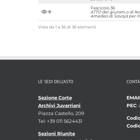
Fascicolo 36
ATTO del giuram.o di fe
Amedeo di Savoja per me
Vista da 1 a 36 di 36 elementi
LE SEDI DELL’ASTO
CONTA
Sezione Corte
EMAI
Archivi Juvarriani
PEC
:
Piazza Castello, 209
Codic
Tel: +39 011 5624431
Codic
Sezioni Riunite