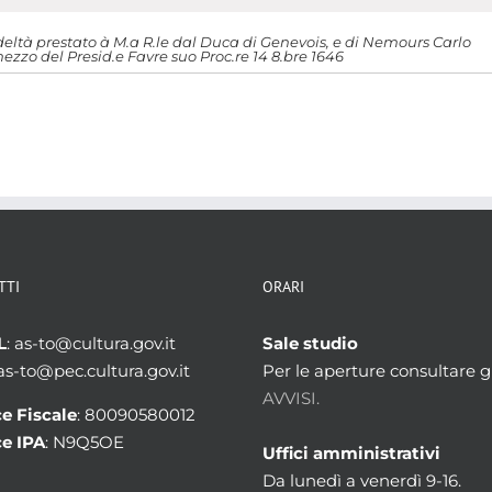
deltà prestato à M.a R.le dal Duca di Genevois, e di Nemours Carlo
zzo del Presid.e Favre suo Proc.re 14 8.bre 1646
TTI
ORARI
L
: as-to@cultura.gov.it
Sale studio
 as-to@pec.cultura.gov.it
Per le aperture consultare gl
AVVISI.
e Fiscale
: 80090580012
e IPA
: N9Q5OE
Uffici amministrativi
Da lunedì a venerdì 9-16.