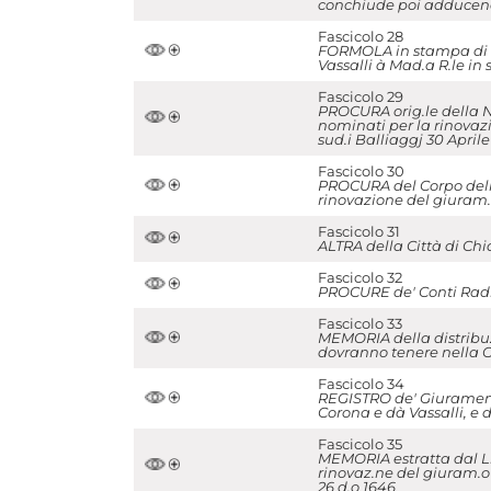
conchiude poi adducendo
Fascicolo 28
FORMOLA in stampa di pr
Vassalli à Mad.a R.le in
Fascicolo 29
PROCURA orig.le della No
nominati per la rinovaz
sud.i Balliaggj 30 April
Fascicolo 30
PROCURA del Corpo della
rinovazione del giuram.o
Fascicolo 31
ALTRA della Città di Chia
Fascicolo 32
PROCURE de' Conti Radica
Fascicolo 33
MEMORIA della distribuzi
dovranno tenere nella Ch
Fascicolo 34
REGISTRO de' Giuramenti 
Corona e dà Vassalli, e
Fascicolo 35
MEMORIA estratta dal Li
rinovaz.ne del giuram.o p
26 d.o 1646