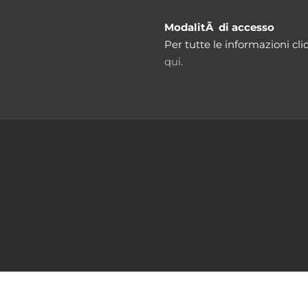
ModalitÃ di accesso
Per tutte le informazioni cli
qui.
m