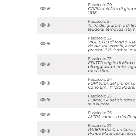
Fascicolo 20
COPIA dell'Atto di giur
1638
Fascicolo 21
ATTO del giuram.o di fed
feudo di Ternavas 11 9.m
Fascicolo 22
VIGLIETTO di Mad.a R.le 
dà alcuni Vassalli, e c
prestati li 29 9.mbre in 
Fascicolo 23
EDITTO orig.le di Mad.a 
all'aggiustamento seguit
med.o fine
Fascicolo 24
FORMOLA del giuram.o pr
Carlo Em.l 1° loro Padre
Fascicolo 25
FORMOLA del giuram.o di
suo Nipote
Fascicolo 26
ALTRA come s.a del Pr.n
Fascicolo 27
PARERE del Gran Canc.re
Pr.npe Maurizio di non d