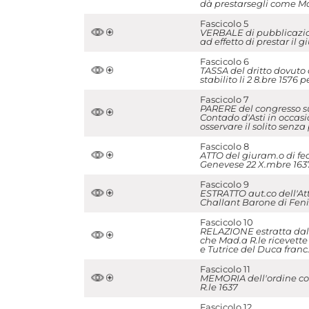
dà prestarsegli come Ma
Fascicolo 5
VERBALE di pubblicazione
ad effetto di prestar il
Fascicolo 6
TASSA del dritto dovuto a
stabilito li 2 8.bre 1576
Fascicolo 7
PARERE del congresso sù 
Contado d'Asti in occasi
osservare il solito senza
Fascicolo 8
ATTO del giuram.o di fed
Genevese 22 X.mbre 163
Fascicolo 9
ESTRATTO aut.co dell'Att
Challant Barone di Feni
Fascicolo 10
RELAZIONE estratta dal 
che Mad.a R.le ricevette
e Tutrice del Duca franc
Fascicolo 11
MEMORIA dell'ordine con 
R.le 1637
Fascicolo 12