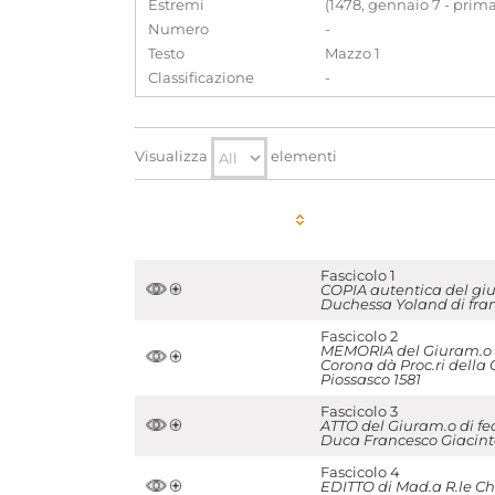
Estremi
(1478, gennaio 7 - prima
Numero
-
Testo
Mazzo 1
Classificazione
-
Visualizza
elementi
Fascicolo 1
COPIA autentica del giu
Duchessa Yoland di fran
Fascicolo 2
MEMORIA del Giuram.o di
Corona dà Proc.ri della 
Piossasco 1581
Fascicolo 3
ATTO del Giuram.o di fed
Duca Francesco Giacinto
Fascicolo 4
EDITTO di Mad.a R.le Chr