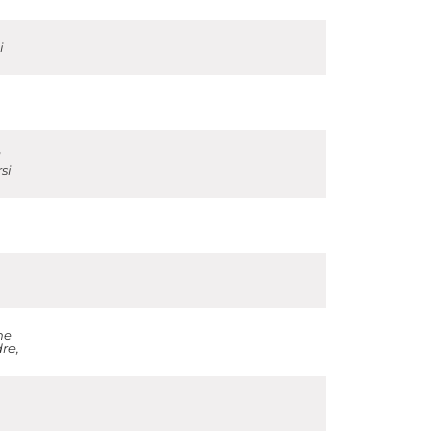
i
l
si
ne
re,