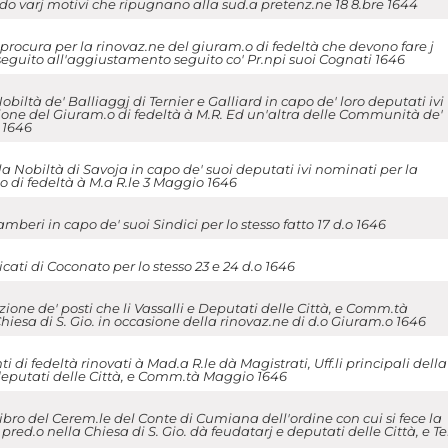
 varj motivi che ripugnano alla sud.a pretenz.ne 18 8.bre 1644
ocura per la rinovaz.ne del giuram.o di fedeltà che devono fare j
 seguito all'aggiustamento seguito co' Pr.npi suoi Cognati 1646
biltà de' Balliaggj di Ternier e Galliard in capo de' loro deputati ivi
ione del Giuram.o di fedeltà à M.R. Ed un'altra delle Communità de'
e 1646
 Nobiltà di Savoja in capo de' suoi deputati ivi nominati per la
 di fedeltà à M.a R.le 3 Maggio 1646
mberi in capo de' suoi Sindici per lo stesso fatto 17 d.o 1646
ti di Coconato per lo stesso 23 e 24 d.o 1646
one de' posti che li Vassalli e Deputati delle Città, e Comm.tà
iesa di S. Gio. in occasione della rinovaz.ne di d.o Giuram.o 1646
di fedeltà rinovati à Mad.a R.le dà Magistrati, Uff.li principali della
 deputati delle Città, e Comm.tà Maggio 1646
bro del Cerem.le del Conte di Cumiana dell'ordine con cui si fece la
red.o nella Chiesa di S. Gio. dà feudatarj e deputati delle Città, e Te