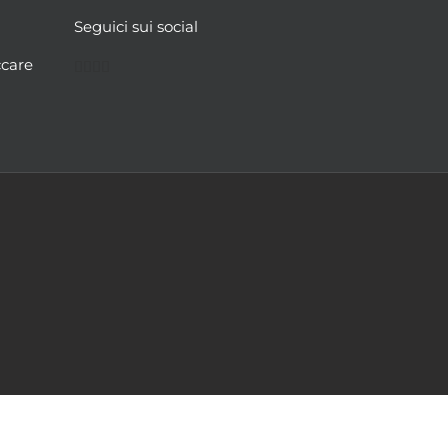
Seguici sui social
Facebook
Twitter
YouTube
Instagram
ccare