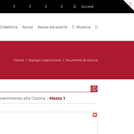
Accedi
Didattica
Avvisi
News ed eventi
Ricerca
Home
/
Naviga il patrimonio
/
Strumenti di ricerca
venimento alla Corona
|
Mazzo 1