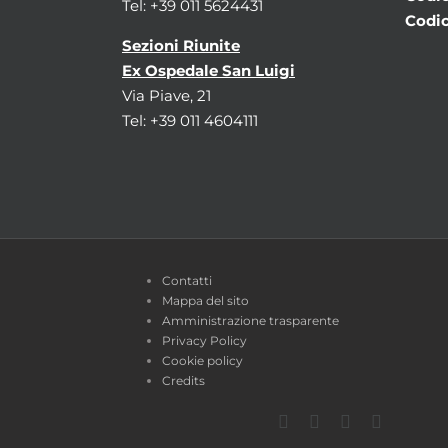
Tel: +39 011 5624431
Codic
Sezioni Riunite
Ex Ospedale San Luigi
Via Piave, 21
Tel: +39 011 4604111
Contatti
Mappa del sito
Amministrazione trasparente
Privacy Policy
Cookie policy
Credits
Facebook
Twitter
YouTube
Instagra