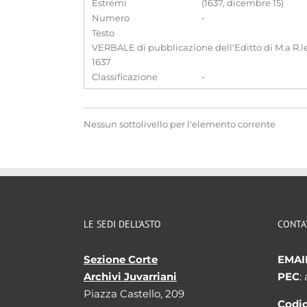
Estremi
(1637, dicembre 15)
Numero
-
Testo
VERBALE di pubblicazione dell'Editto di M.a R.le 
1637
Classificazione
-
Nessun sottolivello per l'elemento corrente
LE SEDI DELL’ASTO
CONTA
Sezione Corte
EMAI
Archivi Juvarriani
PEC
:
Piazza Castello, 209
Codic