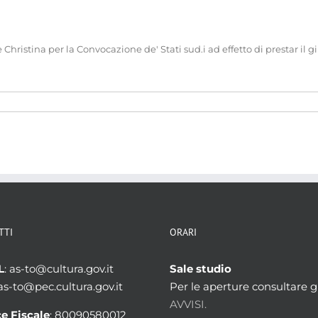
Christina per la Convocazione de' Stati sud.i ad effetto di prestar il
TTI
ORARI
L
: as-to@cultura.gov.it
Sale studio
 as-to@pec.cultura.gov.it
Per le aperture consultare gl
AVVISI.
e Fiscale
: 80090580012