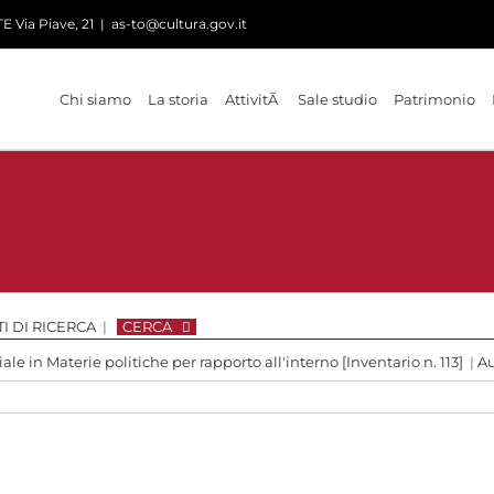
 Via Piave, 21
|
as-to@cultura.gov.it
Chi siamo
La storia
AttivitÃ
Sale studio
Patrimonio
I DI RICERCA
|
CERCA
le in Materie politiche per rapporto all'interno [Inventario n. 113]
|
Au