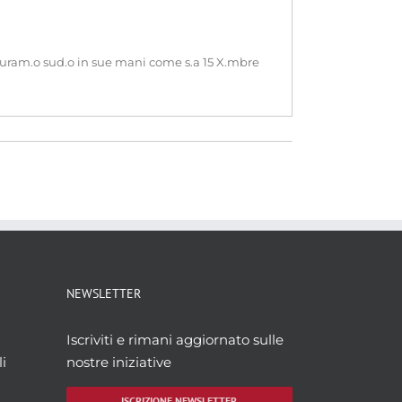
 giuram.o sud.o in sue mani come s.a 15 X.mbre
NEWSLETTER
Iscriviti e rimani aggiornato sulle
i
nostre iniziative
ISCRIZIONE NEWSLETTER