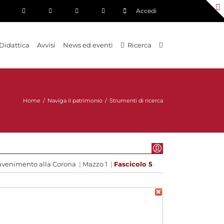
Accedi
Didattica
Avvisi
News ed eventi
Ricerca
Home
/
Naviga il patrimonio
/
Strumenti di ricerca
venimento alla Corona
|
Mazzo 1
|
Fascicolo 5