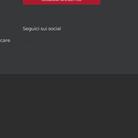
Seguici sui social
Facebook
Twitter
YouTube
Instagram
ccare