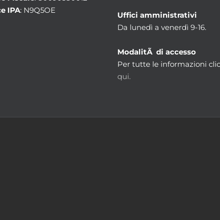
e IPA
: N9Q5OE
Uffici amministrativi
Da lunedì a venerdì 9-16.
ModalitÃ di accesso
Per tutte le informazioni cli
qui.
m