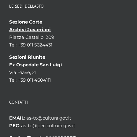
LE SEDI DELL’ASTO
Sezione Corte
Archivi Juvarriani
Piazza Castello, 209
Tel: +39 011 5624431
Sezioni Riunite
Ex Ospedale San Luigi
Via Piave, 21
Tel: +39 011 4604111
CONTATTI
EMAIL
: as-to@cultura.gov.it
PEC
: as-to@pec.cultura.gov.it