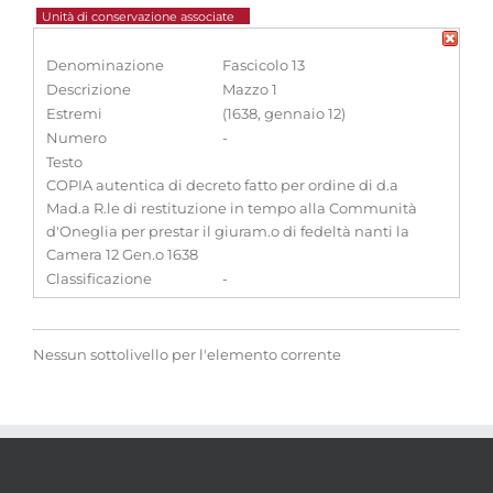
Unità di conservazione associate
Denominazione
Fascicolo 13
Descrizione
Mazzo 1
Estremi
(1638, gennaio 12)
Numero
-
Testo
COPIA autentica di decreto fatto per ordine di d.a
Mad.a R.le di restituzione in tempo alla Communità
d'Oneglia per prestar il giuram.o di fedeltà nanti la
Camera 12 Gen.o 1638
Classificazione
-
Nessun sottolivello per l'elemento corrente