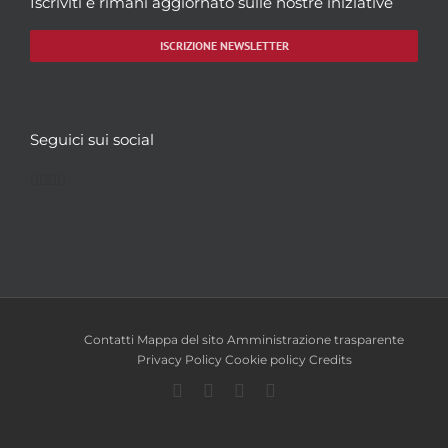
Iscriviti e rimani aggiornato sulle nostre iniziative
ISCRIZIONE NEWSLETTER
Seguici sui social
Facebook
Twitter
YouTube
Instagram
Contatti
Mappa del sito
Amministrazione trasparente
Privacy Policy
Cookie policy
Credits
Facebook
Twitter
YouTube
Instagram