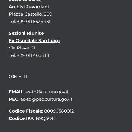
Archivi Juvarriani
Piazza Castello, 209
Tel: +39 011 5624431
Sezioni Riunite
Ex Ospedale San Luigi
Via Piave, 21
Tel: +39 011 4604111
CONTATTI
EMAIL
: as-to@cultura.gov.it
PEC
: as-to@pec.cultura.gov.it
Codice Fiscale
: 80090580012
Codice IPA
: N9Q5OE