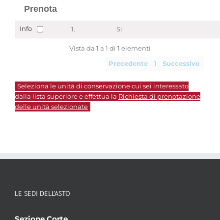
Prenota
Info
1.
Si
Vista da 1 a 1 di 1 elementi
Precedente
1
Successivo
Seleziona le unità di conservazione cui sei interessato
dalla lista superiore e effettua la
Richiesta di prenotazione
delle unità selezionate
LE SEDI DELL’ASTO
Sezione Corte