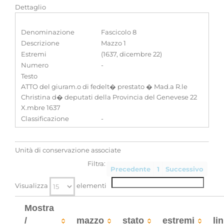
Dettaglio
Denominazione
Fascicolo 8
Descrizione
Mazzo 1
Estremi
(1637, dicembre 22)
Numero
-
Testo
ATTO del giuram.o di fedelt� prestato � Mad.a R.le
Christina d� deputati della Provincia del Genevese 22
X.mbre 1637
Classificazione
-
Unità di conservazione associate
Filtra:
Precedente
1
Successivo
Visualizza
elementi
Mostra
/
mazzo
stato
estremi
li