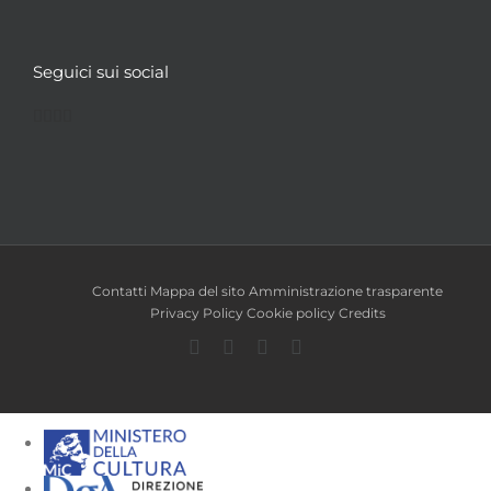
Seguici sui social
Facebook
Twitter
YouTube
Instagram
Contatti
Mappa del sito
Amministrazione trasparente
Privacy Policy
Cookie policy
Credits
Facebook
Twitter
YouTube
Instagram