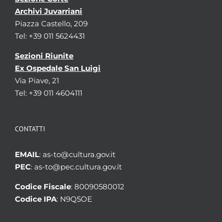
Archivi Juvarriani
Piazza Castello, 209
Tel: +39 011 5624431
Sezioni Riunite
Ex Ospedale San Luigi
Via Piave, 21
Tel: +39 011 4604111
CONTATTI
EMAIL
: as-to@cultura.gov.it
PEC
: as-to@pec.cultura.gov.it
Codice Fiscale
: 80090580012
Codice IPA
: N9Q5OE