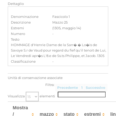
Dettaglio
Denominazione
Fascicolo 1
Descrizione
Mazzo 25
Estremi
(1305, maggio 14)
Numero
-
Testo
HOMMAGE d'Henrie Dame de la Sarr� � Lo�is de
Savoye S.r de Vaud pour regard du fief qu'il tenoit de Lui,
Le Vendredi apr�s L'8.e de Ss.ts Philippe, et Jacob. 1305
Classificazione
-
Unità di conservazione associate
Filtra:
Precedente
1
Successivo
Visualizza
elementi
Mostra
/
mazzo
stato
estremi
li