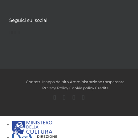
Seguici sui social
Facebook
Twitter
YouTube
Instagram
Contatti
Mappa del sito
Amministrazione trasparente
Privacy Policy
Cookie policy
Credits
Facebook
Twitter
YouTube
Instagram