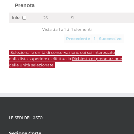
Prenota
Info
25.
Si
Vista da 1 a 1 di 1 elementi
Precedente
1
Successivo
Seleziona le unità di conservazione cui sei interessato
dalla lista superiore e effettua la
Richiesta di prenotazione
delle unità selezionate
LE SEDI DELL’ASTO
Sezione Corte