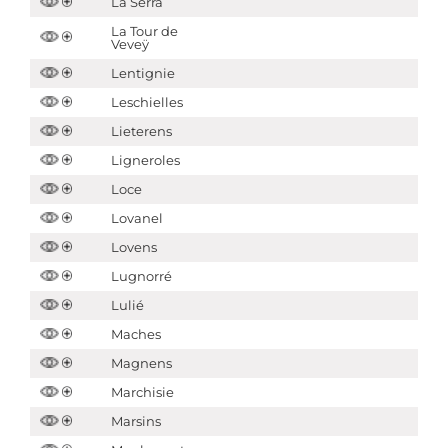
La Serrà
La Tour de
Veveÿ
Lentignie
Leschielles
Lieterens
Ligneroles
Loce
Lovanel
Lovens
Lugnorré
Lulié
Maches
Magnens
Marchisie
Marsins