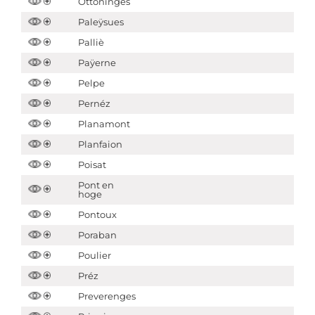
Ottoninges
Paleÿsues
Palliè
Paÿerne
Pelpe
Pernéz
Planamont
Planfaion
Poisat
Pont en
hoge
Pontoux
Poraban
Poulier
Préz
Preverenges