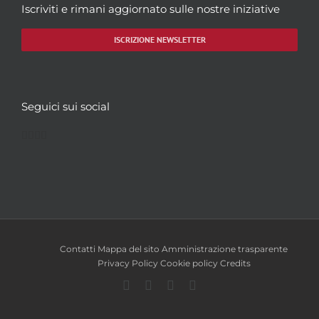
Iscriviti e rimani aggiornato sulle nostre iniziative
ISCRIZIONE NEWSLETTER
Seguici sui social
Facebook
Twitter
YouTube
Instagram
Contatti
Mappa del sito
Amministrazione trasparente
Privacy Policy
Cookie policy
Credits
Facebook
Twitter
YouTube
Instagram