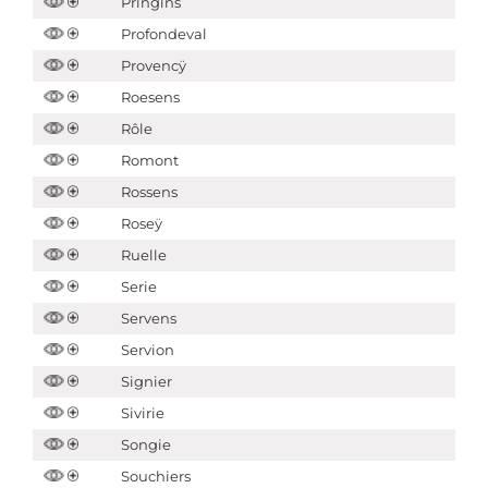
Pringins
Profondeval
Provencÿ
Roesens
Rôle
Romont
Rossens
Roseÿ
Ruelle
Serie
Servens
Servion
Signier
Sivirie
Songie
Souchiers