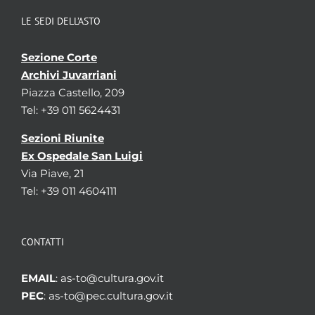
LE SEDI DELL’ASTO
Sezione Corte
Archivi Juvarriani
Piazza Castello, 209
Tel: +39 011 5624431
Sezioni Riunite
Ex Ospedale San Luigi
Via Piave, 21
Tel: +39 011 4604111
CONTATTI
EMAIL
: as-to@cultura.gov.it
PEC
: as-to@pec.cultura.gov.it