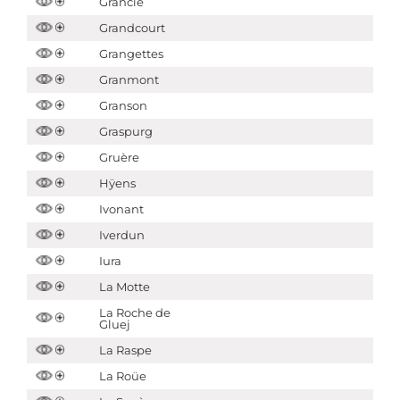
Grancie
Grandcourt
Grangettes
Granmont
Granson
Graspurg
Gruère
Hÿens
Ivonant
Iverdun
Iura
La Motte
La Roche de
Gluej
La Raspe
La Roüe