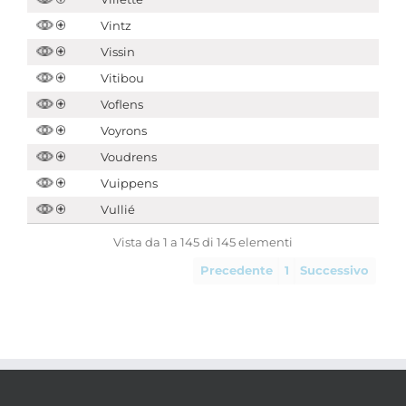
Vintz
Vissin
Vitibou
Voflens
Voyrons
Voudrens
Vuippens
Vullié
Vista da 1 a 145 di 145 elementi
Precedente
1
Successivo