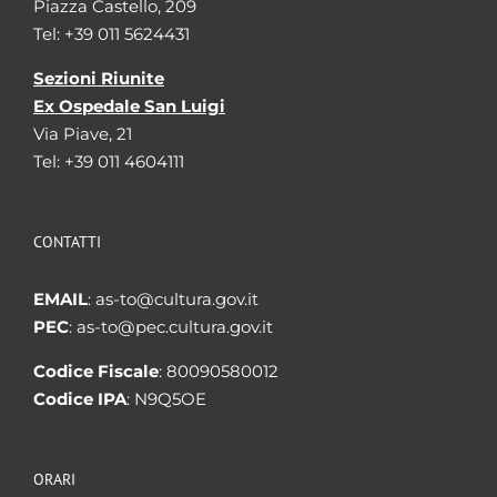
Piazza Castello, 209
Tel: +39 011 5624431
Sezioni Riunite
Ex Ospedale San Luigi
Via Piave, 21
Tel: +39 011 4604111
CONTATTI
EMAIL
: as-to@cultura.gov.it
PEC
: as-to@pec.cultura.gov.it
Codice Fiscale
: 80090580012
Codice IPA
: N9Q5OE
ORARI