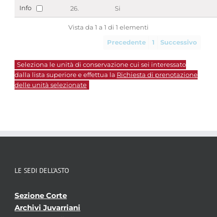
Info
26.
Si
Vista da 1 a 1 di 1 elementi
Precedente
1
Successivo
Seleziona le unità di conservazione cui sei interessato
dalla lista superiore e effettua la
Richiesta di prenotazione
delle unità selezionate
LE SEDI DELL’ASTO
Sezione Corte
Archivi Juvarriani