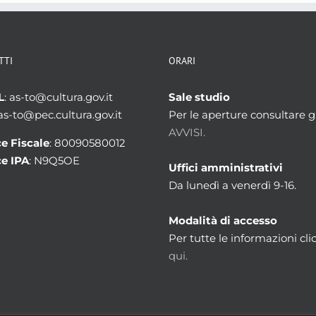
TTI
ORARI
L
: as-to@cultura.gov.it
Sale studio
 as-to@pec.cultura.gov.it
Per le aperture consultare gl
AVVISI.
e Fiscale
: 80090580012
e IPA
: N9Q5OE
Uffici amministrativi
Da lunedì a venerdì 9-16.
Modalità di accesso
Per tutte le informazioni cli
qui.