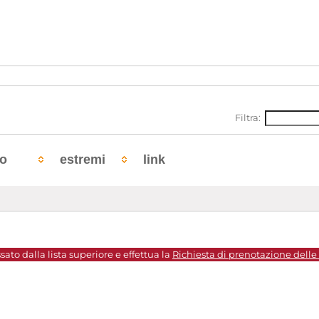
Filtra:
to
estremi
link
sato dalla lista superiore e effettua la
Richiesta di prenotazione delle