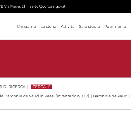
 Via Piave, 21
|
as-to@cultura.gov.it
Chi siamo
La storia
Attività
Sale studio
Patrimonio
I DI RICERCA
|
CERCA
 la Baronnie de Vaud in Paesi [Inventario n. 12.2]
|
Baronnie de Vaud