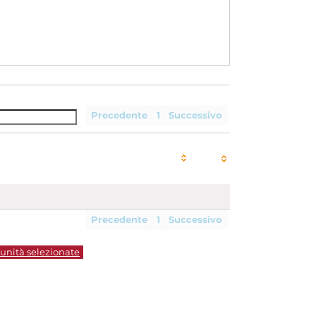
Precedente
1
Successivo
Precedente
1
Successivo
 unità selezionate