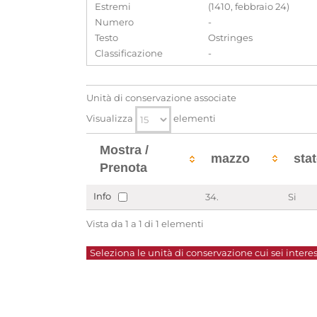
Estremi
(1410, febbraio 24)
Numero
-
Testo
Ostringes
Classificazione
-
Unità di conservazione associate
Visualizza
elementi
Mostra /
mazzo
sta
Prenota
Info
34.
Si
Vista da 1 a 1 di 1 elementi
Seleziona le unità di conservazione cui sei interes