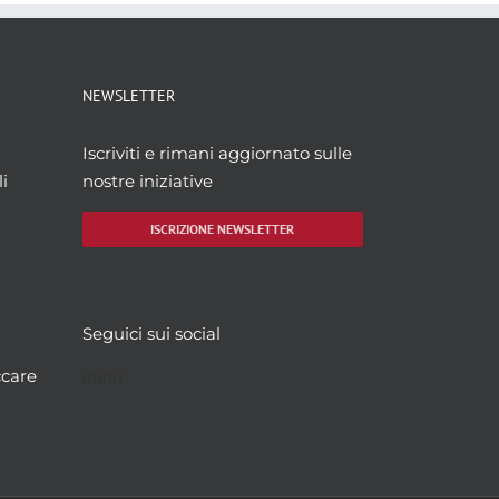
NEWSLETTER
Iscriviti e rimani aggiornato sulle
i
nostre iniziative
ISCRIZIONE NEWSLETTER
Seguici sui social
Facebook
Twitter
YouTube
Instagram
ccare