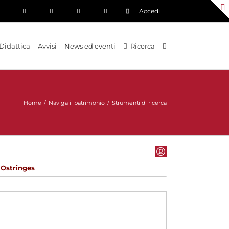
Accedi
Didattica
Avvisi
News ed eventi
Ricerca
Home
/
Naviga il patrimonio
/
Strumenti di ricerca
|
Ostringes