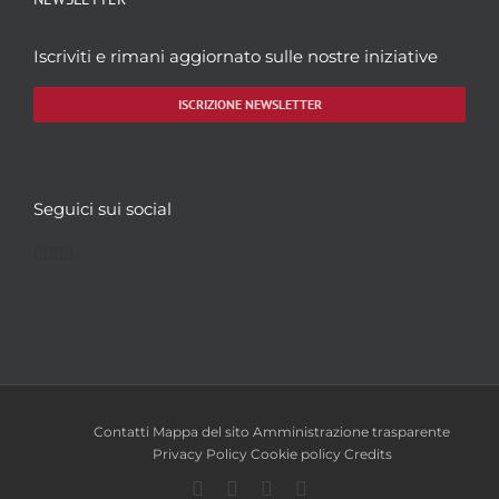
Iscriviti e rimani aggiornato sulle nostre iniziative
ISCRIZIONE NEWSLETTER
Seguici sui social
Facebook
Twitter
YouTube
Instagram
Contatti
Mappa del sito
Amministrazione trasparente
Privacy Policy
Cookie policy
Credits
Facebook
Twitter
YouTube
Instagram