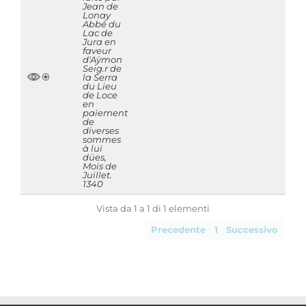
Jean de
Lonay
Abbé du
Lac de
Jura en
faveur
d'Aÿmon
Seig.r de
la Serra
du Lieu
de Loce
en
païement
de
diverses
sommes
à lui
dües,
Mois de
Juillet.
1340
Vista da 1 a 1 di 1 elementi
Precedente
1
Successivo