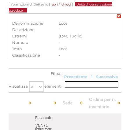
[
/
]
Informazioni di Dettaglio
apri
chiudi
Unità di conservazione
associate
Denominazione
Loce
Descrizione
-
Estremi
(1340, luglio)
Numero
-
Testo
Loce
Classificazione
-
Filtra:
Precedente
1
Successivo
Visualizza
elementi
Ordina per n.
Sede
inventario
Fascicolo
1
VENTE
faite par