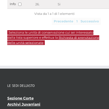
Info
26.
Si
Vista da 1 a 1 di 1 elementi
Precedente
1
Successivo
Seleziona le unità di conservazione cui sei interessato
dalla lista superiore e effettua la
Richiesta di prenotazione
delle unità selezionate
LE SEDI DELL’ASTO
Sezione Corte
Archivi Juvarriani