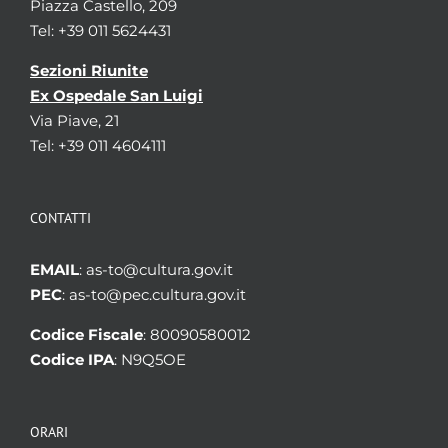
Piazza Castello, 209
Tel: +39 011 5624431
Sezioni Riunite
Ex Ospedale San Luigi
Via Piave, 21
Tel: +39 011 4604111
CONTATTI
EMAIL
: as-to@cultura.gov.it
PEC
: as-to@pec.cultura.gov.it
Codice Fiscale
: 80090580012
Codice IPA
: N9Q5OE
ORARI