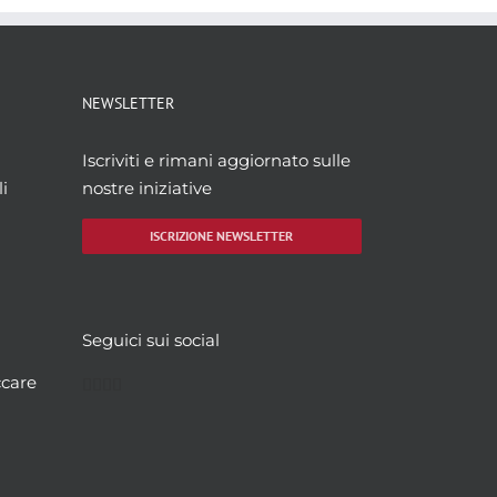
NEWSLETTER
Iscriviti e rimani aggiornato sulle
i
nostre iniziative
ISCRIZIONE NEWSLETTER
Seguici sui social
Facebook
Twitter
YouTube
Instagram
ccare