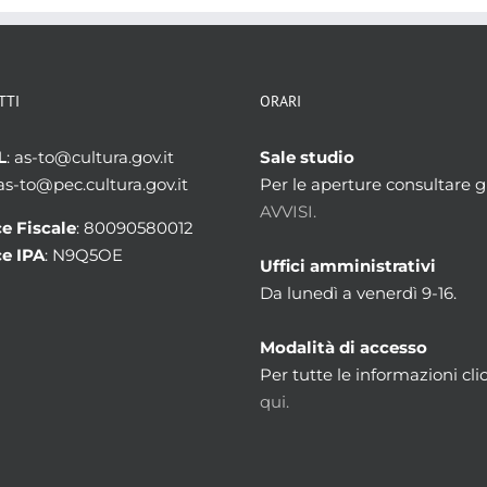
TTI
ORARI
L
: as-to@cultura.gov.it
Sale studio
 as-to@pec.cultura.gov.it
Per le aperture consultare gl
AVVISI.
e Fiscale
: 80090580012
e IPA
: N9Q5OE
Uffici amministrativi
Da lunedì a venerdì 9-16.
Modalità di accesso
Per tutte le informazioni cli
qui.