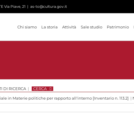
 Via Piave, 21
|
as-to@cultura.gov.it
Chi siamo
La storia
Attività
Sale studio
Patrimonio
I DI RICERCA
|
CERCA
le in Materie politiche per rapporto all'interno [Inventario n. 113.2]
|