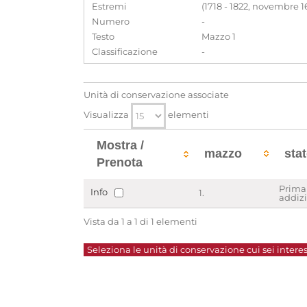
Estremi
(1718 - 1822, novembre 1
Numero
-
Testo
Mazzo 1
Classificazione
-
Unità di conservazione associate
Visualizza
elementi
Mostra /
mazzo
sta
Prenota
Prima
Info
1.
addiz
Vista da 1 a 1 di 1 elementi
Seleziona le unità di conservazione cui sei interes