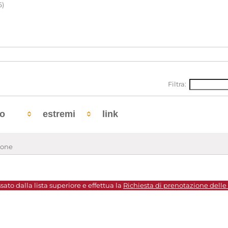
6)
Filtra:
to
estremi
link
ione
sato dalla lista superiore e effettua la
Richiesta di prenotazione delle