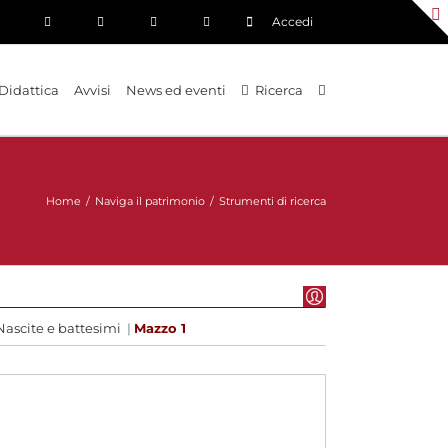
Accedi
Didattica
Avvisi
News ed eventi
Ricerca
Home
/
Naviga il patrimonio
/
Strumenti di ricerca
Nascite e battesimi
|
Mazzo 1