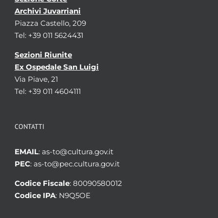
Archivi Juvarriani
Piazza Castello, 209
Tel: +39 011 5624431
Sezioni Riunite
Ex Ospedale San Luigi
Via Piave, 21
Tel: +39 011 4604111
CONTATTI
EMAIL
: as-to@cultura.gov.it
PEC
: as-to@pec.cultura.gov.it
Codice Fiscale
: 80090580012
Codice IPA
: N9Q5OE