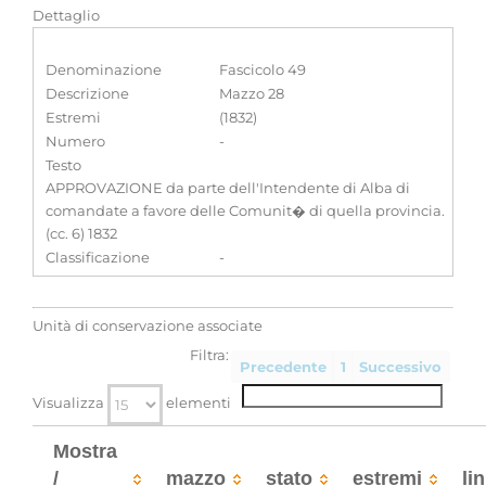
Dettaglio
Denominazione
Fascicolo 49
Descrizione
Mazzo 28
Estremi
(1832)
Numero
-
Testo
APPROVAZIONE da parte dell'Intendente di Alba di
comandate a favore delle Comunit� di quella provincia.
(cc. 6) 1832
Classificazione
-
Unità di conservazione associate
Filtra:
Precedente
1
Successivo
Visualizza
elementi
Mostra
/
mazzo
stato
estremi
li