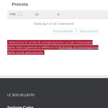
Prenota
Info
28.
Si
Vista da 1 a 1 di 1 elementi
Precedente
1
Successivo
Seleziona le unità di conservazione cui sei interessato
dalla lista superiore e effettua la
Richiesta di prenotazione
delle unità selezionate
LE SEDI DELL’ASTO
Sezione Corte