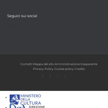
Seguici sui social
Facebook
Twitter
YouTube
Instagram
Contatti
Mappa del sito
Amministrazione trasparente
Privacy Policy
Cookie policy
Credits
Facebook
Twitter
YouTube
Instagram