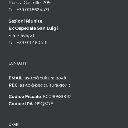
Piazza Castello, 209
Tel: +39 011 5624431
Sezioni Riunite
Ex Ospedale San Luigi
Via Piave, 21
Tel: +39 011 4604111
CONTATTI
EMAIL
: as-to@cultura.gov.it
PEC
: as-to@pec.cultura.gov.it
Codice Fiscale
: 80090580012
Codice IPA
: N9Q5OE
ORARI