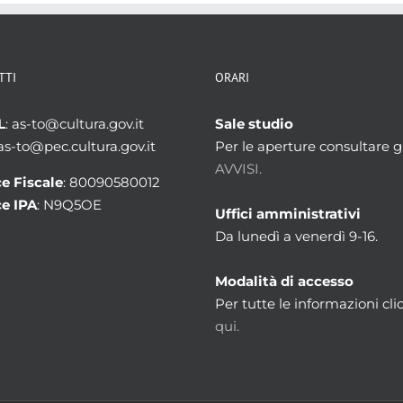
TTI
ORARI
L
: as-to@cultura.gov.it
Sale studio
 as-to@pec.cultura.gov.it
Per le aperture consultare gl
AVVISI.
e Fiscale
: 80090580012
e IPA
: N9Q5OE
Uffici amministrativi
Da lunedì a venerdì 9-16.
Modalità di accesso
Per tutte le informazioni cli
qui.