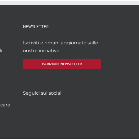
NEWSLETTER
Iscriviti e rimani aggiornato sulle
i
nostre iniziative
ISCRIZIONE NEWSLETTER
Seguici sui social
Facebook
Twitter
YouTube
Instagram
ccare