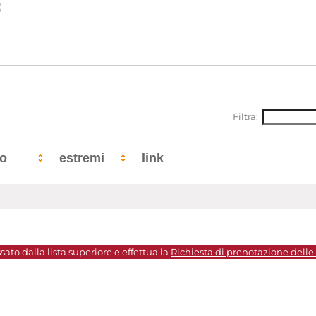
)
Filtra:
to
estremi
link
sato dalla lista superiore e effettua la
Richiesta di prenotazione delle