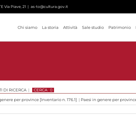
 Via Piave, 21
|
as-to@cultura.gov.it
Chi siamo
La storia
Attività
Sale studio
Patrimonio
I DI RICERCA
|
CERCA
genere per province [Inventario n. 176.1]
|
Paesi in genere per provin