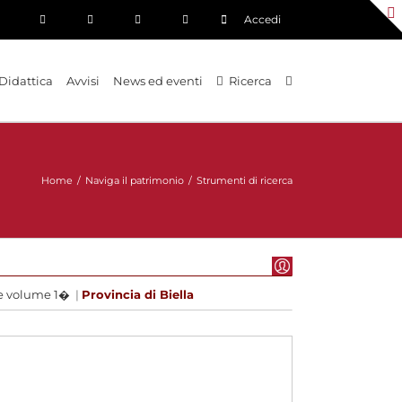
Accedi
Didattica
Avvisi
News ed eventi
Ricerca
Home
/
Naviga il patrimonio
/
Strumenti di ricerca
ce volume 1�
|
Provincia di Biella