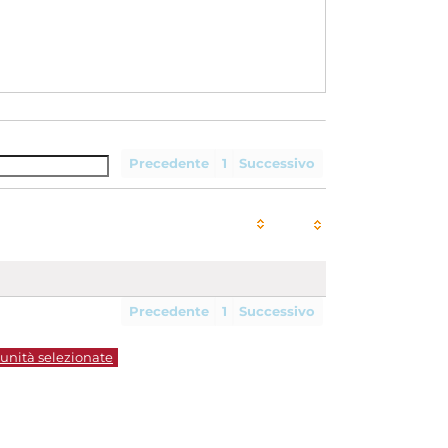
Precedente
1
Successivo
Precedente
1
Successivo
 unità selezionate