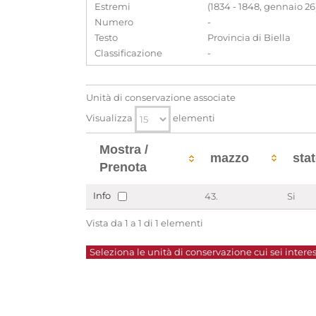
Estremi
(1834 - 1848, gennaio 26
Numero
-
Testo
Provincia di Biella
Classificazione
-
Unità di conservazione associate
Visualizza
elementi
Mostra /
mazzo
sta
Prenota
Info
43.
Si
Vista da 1 a 1 di 1 elementi
Seleziona le unità di conservazione cui sei interes