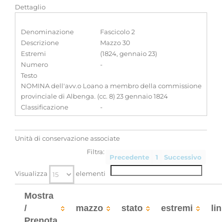
Dettaglio
Denominazione
Fascicolo 2
Descrizione
Mazzo 30
Estremi
(1824, gennaio 23)
Numero
-
Testo
NOMINA dell'avv.o Loano a membro della commissione
provinciale di Albenga. (cc. 8) 23 gennaio 1824
Classificazione
-
Unità di conservazione associate
Filtra:
Precedente
1
Successivo
Visualizza
elementi
Mostra
/
mazzo
stato
estremi
li
Prenota