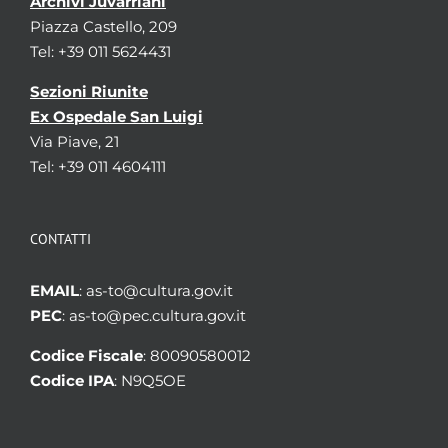
Archivi Juvarriani
Piazza Castello, 209
Tel: +39 011 5624431
Sezioni Riunite
Ex Ospedale San Luigi
Via Piave, 21
Tel: +39 011 4604111
CONTATTI
EMAIL
: as-to@cultura.gov.it
PEC
: as-to@pec.cultura.gov.it
Codice Fiscale
: 80090580012
Codice IPA
: N9Q5OE