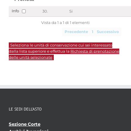
Info
30.
Si
Vista da 1 a 1 di 1 elementi
Precedente
1
Successivo
Seleziona le unità di conservazione cui sei interessato
dalla lista superiore e effettua la
Richiesta di prenotazione
delle unità selezionate
LE SEDI DELL’ASTO
Sezione Corte