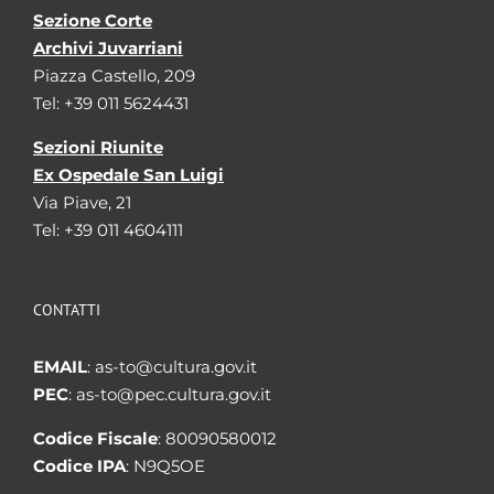
Sezione Corte
Archivi Juvarriani
Piazza Castello, 209
Tel: +39 011 5624431
Sezioni Riunite
Ex Ospedale San Luigi
Via Piave, 21
Tel: +39 011 4604111
CONTATTI
EMAIL
: as-to@cultura.gov.it
PEC
: as-to@pec.cultura.gov.it
Codice Fiscale
: 80090580012
Codice IPA
: N9Q5OE