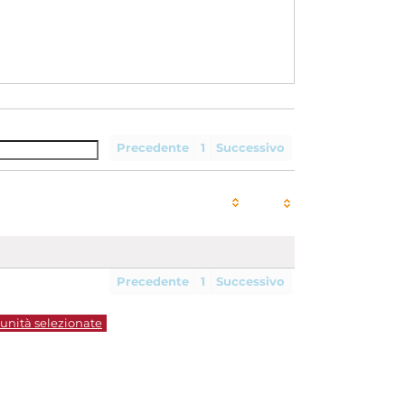
Precedente
1
Successivo
Precedente
1
Successivo
 unità selezionate