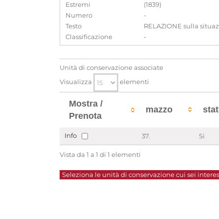
Estremi
(1839)
Numero
-
Testo
RELAZIONE sulla situazio
Classificazione
-
Unità di conservazione associate
Visualizza
elementi
Mostra /
mazzo
sta
Prenota
Info
37.
Si
Vista da 1 a 1 di 1 elementi
Seleziona le unità di conservazione cui sei interes