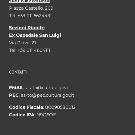
Archivi Juvarriani
Piazza Castello, 209
Tel: +39 011 5624431
Sezioni Riunite
Ex Ospedale San Luigi
Via Piave, 21
Tel: +39 011 4604111
CONTATTI
EMAIL
: as-to@cultura.gov.it
PEC
: as-to@pec.cultura.gov.it
Codice Fiscale
: 80090580012
Codice IPA
: N9Q5OE