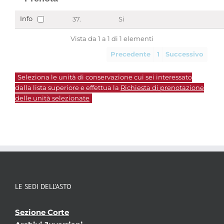
Info
37.
Si
Vista da 1 a 1 di 1 elementi
Precedente
1
Successivo
Seleziona le unità di conservazione cui sei interessato
dalla lista superiore e effettua la
Richiesta di prenotazione
delle unità selezionate
LE SEDI DELL’ASTO
Sezione Corte