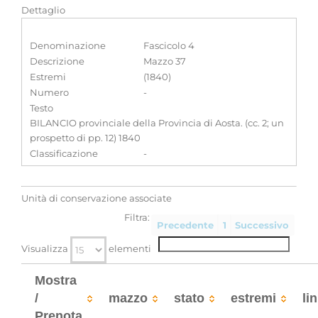
Dettaglio
Denominazione
Fascicolo 4
Descrizione
Mazzo 37
Estremi
(1840)
Numero
-
Testo
BILANCIO provinciale della Provincia di Aosta. (cc. 2; un
prospetto di pp. 12) 1840
Classificazione
-
Unità di conservazione associate
Filtra:
Precedente
1
Successivo
Visualizza
elementi
Mostra
/
mazzo
stato
estremi
li
Prenota