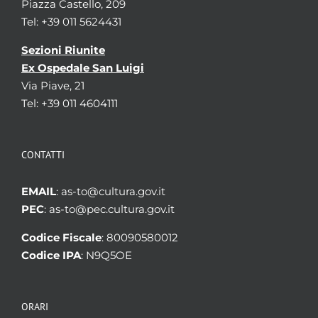
Piazza Castello, 209
Tel: +39 011 5624431
Sezioni Riunite
Ex Ospedale San Luigi
Via Piave, 21
Tel: +39 011 4604111
CONTATTI
EMAIL
: as-to@cultura.gov.it
PEC
: as-to@pec.cultura.gov.it
Codice Fiscale
: 80090580012
Codice IPA
: N9Q5OE
ORARI