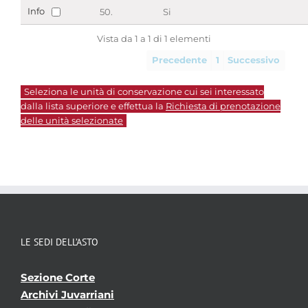
Info
50.
Si
Vista da 1 a 1 di 1 elementi
Precedente
1
Successivo
Seleziona le unità di conservazione cui sei interessato
dalla lista superiore e effettua la
Richiesta di prenotazione
delle unità selezionate
LE SEDI DELL’ASTO
Sezione Corte
Archivi Juvarriani