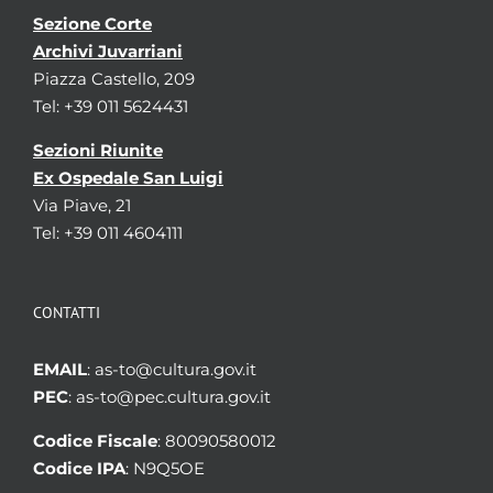
Sezione Corte
Archivi Juvarriani
Piazza Castello, 209
Tel: +39 011 5624431
Sezioni Riunite
Ex Ospedale San Luigi
Via Piave, 21
Tel: +39 011 4604111
CONTATTI
EMAIL
: as-to@cultura.gov.it
PEC
: as-to@pec.cultura.gov.it
Codice Fiscale
: 80090580012
Codice IPA
: N9Q5OE