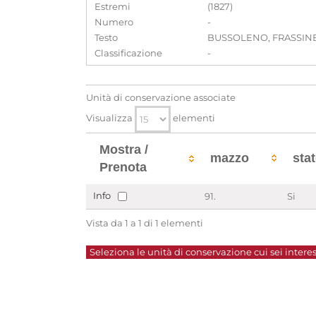
Estremi
(1827)
Numero
-
Testo
BUSSOLENO, FRASSINERE 
Classificazione
-
Unità di conservazione associate
Visualizza
elementi
Mostra /
mazzo
sta
Prenota
Info
91.
Si
Vista da 1 a 1 di 1 elementi
Seleziona le unità di conservazione cui sei interes