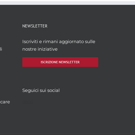
NEWSLETTER
Iscriviti e rimani aggiornato sulle
i
nostre iniziative
ISCRIZIONE NEWSLETTER
Seguici sui social
Facebook
Twitter
YouTube
Instagram
ccare