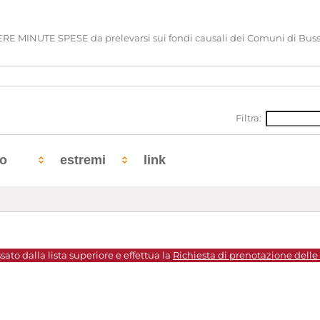
MINUTE SPESE da prelevarsi sui fondi causali dei Comuni di Bussole
Filtra:
to
estremi
link
sato dalla lista superiore e effettua la
Richiesta di prenotazione delle