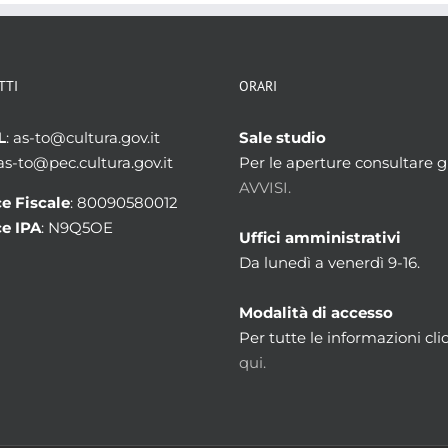
TTI
ORARI
L
: as-to@cultura.gov.it
Sale studio
 as-to@pec.cultura.gov.it
Per le aperture consultare gl
AVVISI.
e Fiscale
: 80090580012
e IPA
: N9Q5OE
Uffici amministrativi
Da lunedì a venerdì 9-16.
Modalità di accesso
Per tutte le informazioni cli
qui.