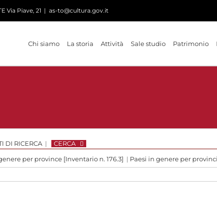
 Via Piave, 21
|
as-to@cultura.gov.it
Chi siamo
La storia
Attività
Sale studio
Patrimonio
I DI RICERCA
|
CERCA
genere per province [Inventario n. 176.3]
|
Paesi in genere per provin