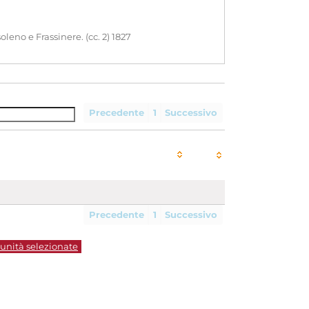
no e Frassinere. (cc. 2) 1827
Precedente
1
Successivo
Precedente
1
Successivo
 unità selezionate