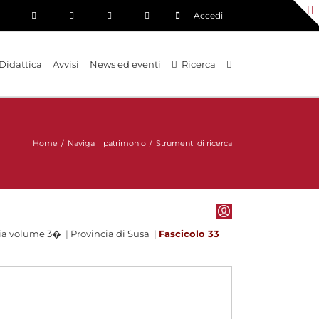
Accedi
Didattica
Avvisi
News ed eventi
Ricerca
Home
/
Naviga il patrimonio
/
Strumenti di ricerca
cia volume 3�
|
Provincia di Susa
|
Fascicolo 33