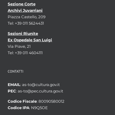
Sezione Corte
Archivi Juvarriani
Piazza Castello, 209
Tel: +39 011 5624431
Sezioni Riunite
Ex Ospedale San Luigi
Via Piave, 21
Tel: +39 011 4604111
CONTATTI
EMAIL
: as-to@cultura.gov.it
PEC
: as-to@pec.cultura.gov.it
Codice Fiscale
: 80090580012
Codice IPA
: N9Q5OE