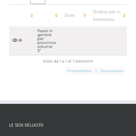
Ordina per n.
Sede
inventario
Paesi in
genere
per
provincia
volume
3°
Vista da 1 a 1 di 1 elementi
Precedente
1
Successivo
LE SEDI DELL’ASTO