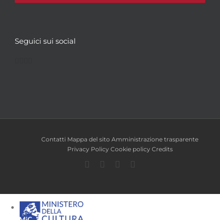
Seguici sui social
Facebook
Twitter
YouTube
Instagram
Contatti
Mappa del sito
Amministrazione trasparente
Privacy Policy
Cookie policy
Credits
Facebook
Twitter
YouTube
Instagram