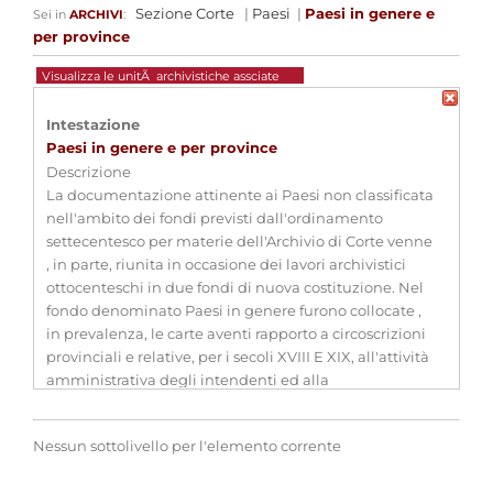
Sezione Corte
|
Paesi
|
Paesi in genere e
Sei in
ARCHIVI
:
per province
Visualizza le unitÃ archivistiche assciate
Intestazione
Paesi in genere e per province
Descrizione
La documentazione attinente ai Paesi non classificata
nell'ambito dei fondi previsti dall'ordinamento
settecentesco per materie dell'Archivio di Corte venne
, in parte, riunita in occasione dei lavori archivistici
ottocenteschi in due fondi di nuova costituzione. Nel
fondo denominato Paesi in genere furono collocate ,
in prevalenza, le carte aventi rapporto a circoscrizioni
provinciali e relative, per i secoli XVIII E XIX, all'attività
amministrativa degli intendenti ed alla
corrispondenza intrattentuta dai medesimi con la
Segreteria di Stato per gli affari interni. Gli atti furono
Nessun sottolivello per l'elemento corrente
ripartiti in serie distinte concernenti rispettivamente
la Savoia e gli altri territori del Regno, ivi compresa