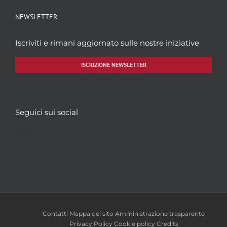
NEWSLETTER
Iscriviti e rimani aggiornato sulle nostre iniziative
ISCRIZIONE NEWSLETTER
Seguici sui social
Facebook
Twitter
YouTube
Instagram
Contatti
Mappa del sito
Amministrazione trasparente
Privacy Policy
Cookie policy
Credits