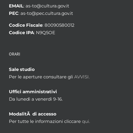
EMAIL
: as-to@cultura.gov.it
Paesi in genere per province [Inventario n.
176.3]
PEC
: as-to@pec.cultura.gov.it
Aggregazioni associate al record corrente
Codice Fiscale
: 80090580012
Temi
Codice IPA
: N9Q5OE
Territorio
Parole chiave
Territorio
ORARI
Sale studio
Per le aperture consultare gli
AVVISI.
Uffici amministrativi
Da lunedì a venerdì 9-16.
ModalitÃ di accesso
Per tutte le informazioni cliccare
qui.