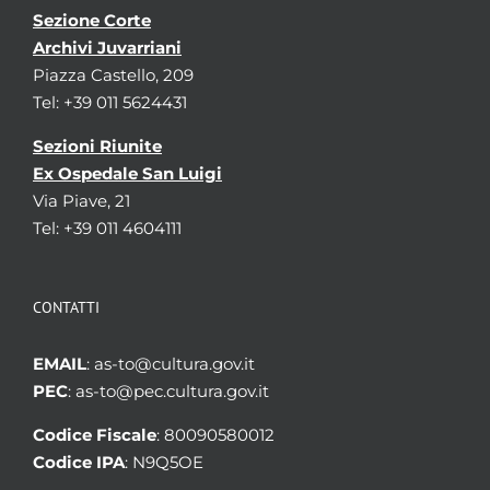
Sezione Corte
Archivi Juvarriani
Piazza Castello, 209
Tel: +39 011 5624431
Sezioni Riunite
Ex Ospedale San Luigi
Via Piave, 21
Tel: +39 011 4604111
CONTATTI
EMAIL
: as-to@cultura.gov.it
PEC
: as-to@pec.cultura.gov.it
Codice Fiscale
: 80090580012
Codice IPA
: N9Q5OE