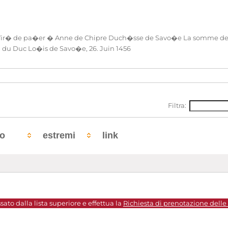
r� de pa�er � Anne de Chipre Duch�sse de Savo�e La somme de 500
 du Duc Lo�is de Savo�e, 26. Juin 1456
Filtra:
to
estremi
link
sato dalla lista superiore e effettua la
Richiesta di prenotazione delle