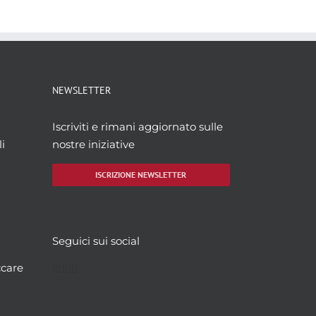
NEWSLETTER
Iscriviti e rimani aggiornato sulle
i
nostre iniziative
ISCRIZIONE NEWSLETTER
Seguici sui social
Facebook
Twitter
YouTube
Instagram
ccare