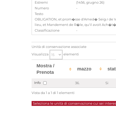
Estremi
(1456, giugno 26)
Numero
-
Testo
OBLIGATION, et prom�sse d'Amed� Seig.r de Vi
lieu, et Mandement de R�le, qu'il avoit Ach�t�
Classificazione
-
Unità di conservazione associate
Visualizza
elementi
Mostra /
mazzo
sta
Prenota
Info
36.
Si
Vista da 1 a 1 di 1 elementi
Seleziona le unità di conservazione cui sei interes