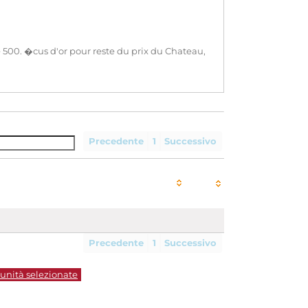
. �cus d'or pour reste du prix du Chateau,
Precedente
1
Successivo
Precedente
1
Successivo
 unità selezionate