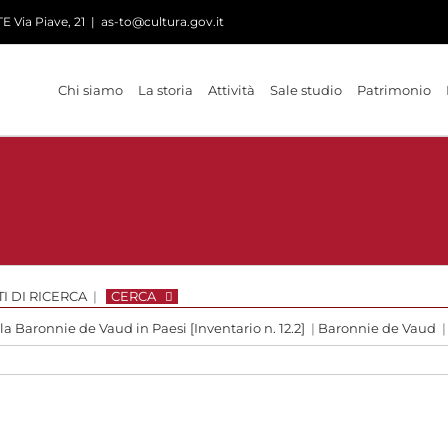
 Via Piave, 21
|
as-to@cultura.gov.it
Chi siamo
La storia
Attività
Sale studio
Patrimonio
I DI RICERCA
|
CERCA
 la Baronnie de Vaud in Paesi [Inventario n. 12.2]
|
Baronnie de Vaud