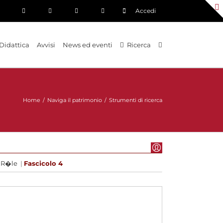
Accedi
Didattica
Avvisi
News ed eventi
Ricerca
Home
/
Naviga il patrimonio
/
Strumenti di ricerca
|
R�le
|
Fascicolo 4