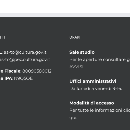
TTI
ORARI
L
: as-to@cultura.gov.it
Sale studio
 as-to@pec.cultura.gov.it
Per le aperture consultare gl
AVVISI.
e Fiscale
: 80090580012
e IPA
: N9Q5OE
Uffici amministrativi
Da lunedì a venerdì 9-16.
Modalità di accesso
Per tutte le informazioni cli
qui.