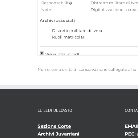
Responsabilit�
Distretto militare di Ivr
Note
Digitalizzazione a cura
Archivi associati
Distretto militare di Ivrea
Ruoli matricolari
Visualizza in .pdf
Non ci sono unità di conservazione collegate al r
LE SEDI DELL’ASTO
CONTA
Sezione Corte
EMAI
Archivi Juvarriani
PEC
: