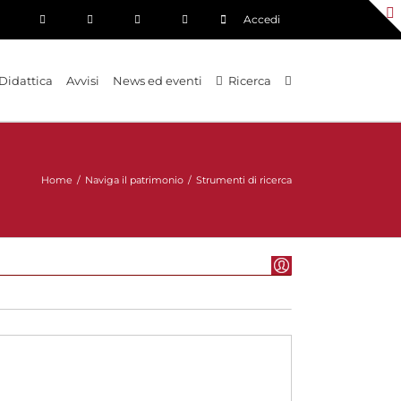
Accedi
Didattica
Avvisi
News ed eventi
Ricerca
Home
/
Naviga il patrimonio
/
Strumenti di ricerca