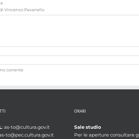
ea
 di Vincenzo Pavanello
amo corrente
TTI
ORARI
L
: as-to@cultura.gov.it
Sale studio
 as-to@pec.cultura.gov.it
Per le aperture consultare gl