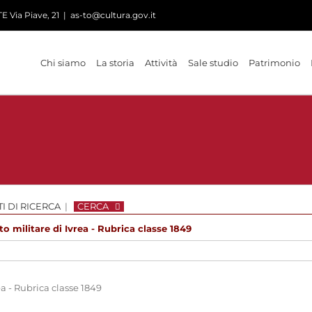
 Via Piave, 21
|
as-to@cultura.gov.it
Chi siamo
La storia
Attività
Sale studio
Patrimonio
I DI RICERCA
|
CERCA
to militare di Ivrea - Rubrica classe 1849
ea - Rubrica classe 1849