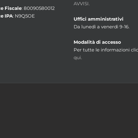
AVVISI.
e Fiscale
: 80090580012
e IPA
: N9Q5OE
Uffici amministrativi
Da lunedì a venerdì 9-16.
Modalità di accesso
Per tutte le informazioni cli
qui.