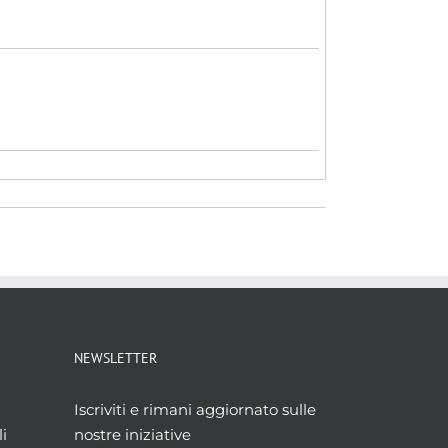
NEWSLETTER
Iscriviti e rimani aggiornato sulle
i
nostre iniziative