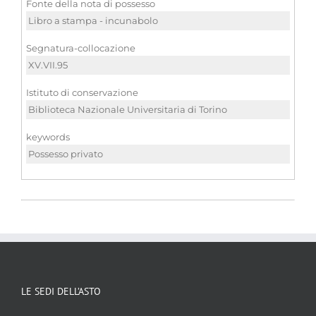
Fonte della nota di possesso
Libro a stampa - incunabolo
Segnatura-collocazione
XV.VII.95
Istituto di conservazione
Biblioteca Nazionale Universitaria di Torino
keywords
Possesso privato
LE SEDI DELL’ASTO