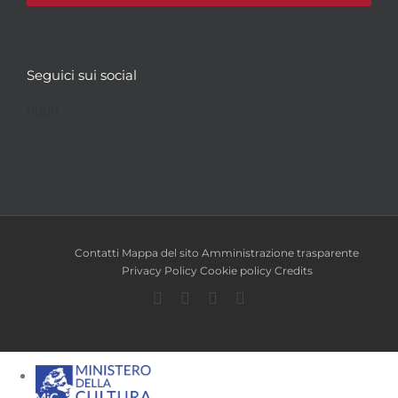
Seguici sui social
Facebook
Twitter
YouTube
Instagram
Contatti
Mappa del sito
Amministrazione trasparente
Privacy Policy
Cookie policy
Credits
Facebook
Twitter
YouTube
Instagram