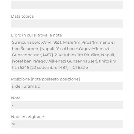
-
Data topica
-
Libro in cui si trova la nota
Su incunabolo XV.VII.95: 1. Mišle ‘im Piruš ‘Immanu’el
ben Šelomoh, [Napoli, Yosef ben Ya‘aqov Aškenazi
Gunzenhauser, 1487]. 2. Ketubim ‘im Pirušim, Napoli,
[Yosef ben Ya‘aqov Aškenazi Gunzenhauser], finito il 9
tišri 5248 [20 settembre 1487]. (IGI E32 e
Posizione [nota possesso posizione]
r. dell'ultima c.
Note
-
Nota in originale
sì