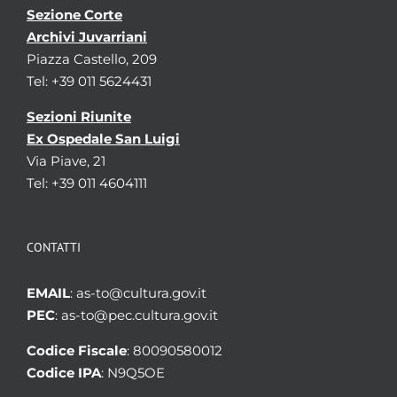
Sezione Corte
Archivi Juvarriani
Piazza Castello, 209
Tel: +39 011 5624431
Sezioni Riunite
Ex Ospedale San Luigi
Via Piave, 21
Tel: +39 011 4604111
CONTATTI
EMAIL
: as-to@cultura.gov.it
PEC
: as-to@pec.cultura.gov.it
Codice Fiscale
: 80090580012
Codice IPA
: N9Q5OE