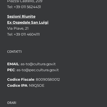
Piazza Castello, 209
Tel: +39 011 5624431
Sezioni Riunite
Ex Ospedale San Luigi
Via Piave, 21
Tel: +39 011 4604111
CONTATTI
EMAIL
: as-to@cultura.gov.it
PEC
: as-to@pec.cultura.gov.it
Codice Fiscale
: 80090580012
Codice IPA
: N9Q5OE
ORARI