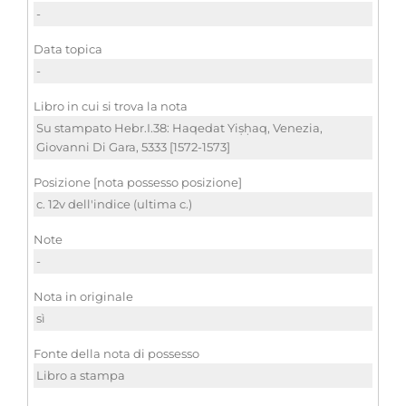
-
Data topica
-
Libro in cui si trova la nota
Su stampato Hebr.I.38: Haqedat Yiṣḥaq, Venezia,
Giovanni Di Gara, 5333 [1572-1573]
Posizione [nota possesso posizione]
c. 12v dell'indice (ultima c.)
Note
-
Nota in originale
sì
Fonte della nota di possesso
Libro a stampa