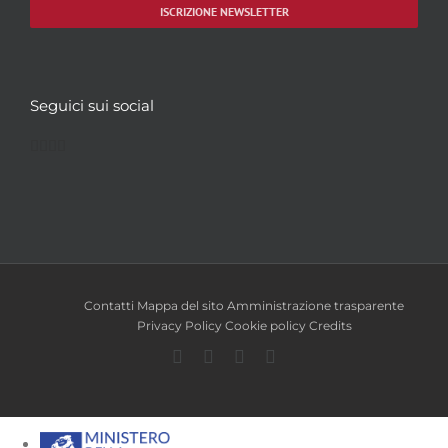
ISCRIZIONE NEWSLETTER
Seguici sui social
Facebook
Twitter
YouTube
Instagram
Contatti
Mappa del sito
Amministrazione trasparente
Privacy Policy
Cookie policy
Credits
Facebook
Twitter
YouTube
Instagram