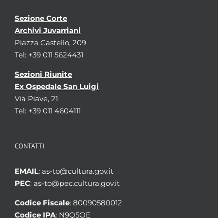
Sezione Corte
Archivi Juvarriani
Piazza Castello, 209
Tel: +39 011 5624431
Sezioni Riunite
Ex Ospedale San Luigi
Via Piave, 21
Tel: +39 011 4604111
CONTATTI
EMAIL
: as-to@cultura.gov.it
PEC
: as-to@pec.cultura.gov.it
Codice Fiscale
: 80090580012
Codice IPA
: N9Q5OE