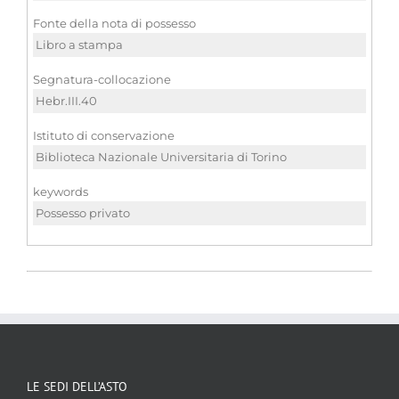
Fonte della nota di possesso
Libro a stampa
Segnatura-collocazione
Hebr.III.40
Istituto di conservazione
Biblioteca Nazionale Universitaria di Torino
keywords
Possesso privato
LE SEDI DELL’ASTO