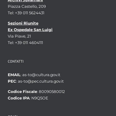
Piazza Castello, 209
Tel: +39 011 5624431
Sezioni Riunite
Ex Ospedale San Luigi
Via Piave, 21
Tel: +39 011 4604111
CONTATTI
EMAIL
: as-to@cultura.gov.it
PEC
: as-to@pec.cultura.gov.it
Codice Fiscale
: 80090580012
Codice IPA
: N9Q5OE