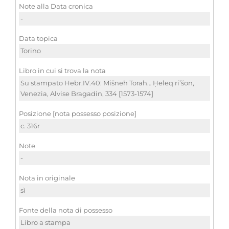
Note alla Data cronica
-
Data topica
Torino
Libro in cui si trova la nota
Su stampato Hebr.IV.40: Mišneh Torah… Ḥeleq ri’šon,
Venezia, Alvise Bragadin, 334 [1573-1574]
Posizione [nota possesso posizione]
c. 316r
Note
-
Nota in originale
sì
Fonte della nota di possesso
Libro a stampa