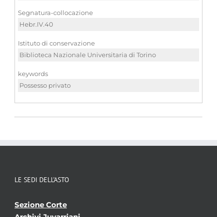
Segnatura-collocazione
Hebr.IV.40
Istituto di conservazione
Biblioteca Nazionale Universitaria di Torino
keywords
Possesso privato
LE SEDI DELL’ASTO
Sezione Corte
Archivi Juvarriani