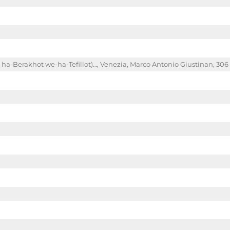
a-Berakhot we-ha-Tefillot)…, Venezia, Marco Antonio Giustinan, 306 