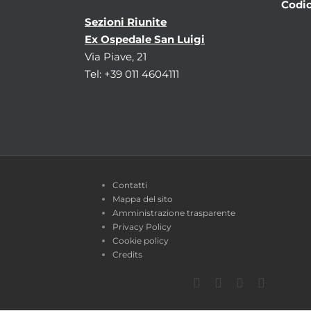
Codic
Sezioni Riunite
Ex Ospedale San Luigi
Via Piave, 21
Tel: +39 011 4604111
Contatti
Mappa del sito
Amministrazione trasparente
Privacy Policy
Cookie policy
Credits
Facebook
Twitter
YouTube
Instagra