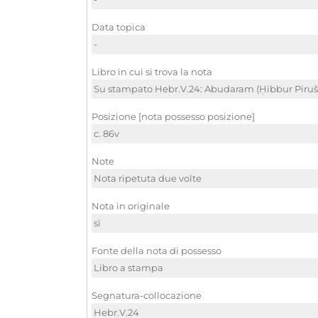
Data topica
-
Libro in cui si trova la nota
Su stampato Hebr.V.24: Abudaram (Ḥibbur Piruš h
Posizione [nota possesso posizione]
c. 86v
Note
Nota ripetuta due volte
Nota in originale
sì
Fonte della nota di possesso
Libro a stampa
Segnatura-collocazione
Hebr.V.24