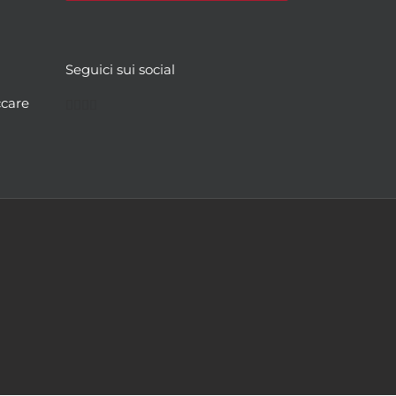
Seguici sui social
Facebook
Twitter
YouTube
Instagram
ccare