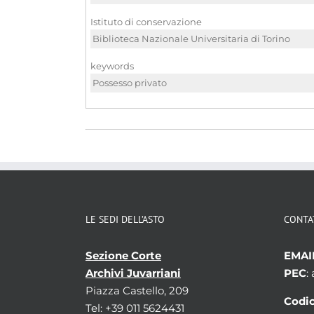
Istituto di conservazione
Biblioteca Nazionale Universitaria di Torino
keywords
Possesso privato
LE SEDI DELL’ASTO
CONTA
Sezione Corte
EMAI
Archivi Juvarriani
PEC
:
Piazza Castello, 209
Codic
Tel: +39 011 5624431