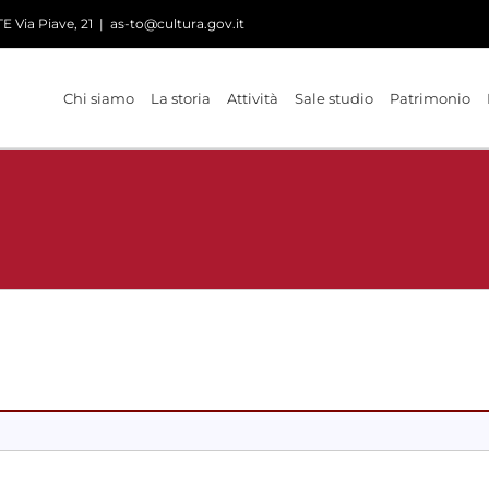
 Via Piave, 21
|
as-to@cultura.gov.it
Chi siamo
La storia
Attività
Sale studio
Patrimonio