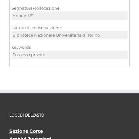
Segnatura-collocazione
Hebr.VII.61
Istituto di conservazione
Biblioteca Nazionale Universitaria di Torino
keywords
Possesso privato
LE SEDI DELL’ASTO
Sezione Corte
Archivi Juvarriani