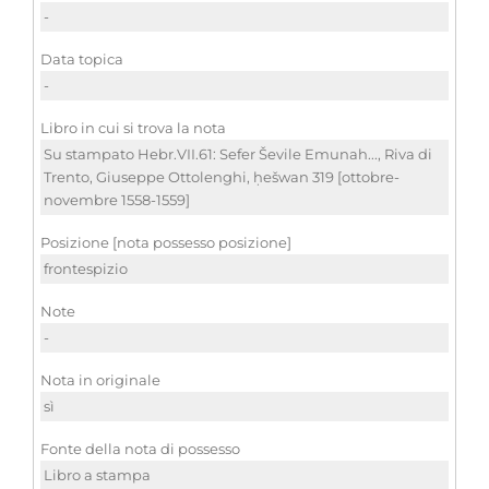
-
Data topica
-
Libro in cui si trova la nota
Su stampato Hebr.VII.61: Sefer Ševile Emunah..., Riva di
Trento, Giuseppe Ottolenghi, ḥešwan 319 [ottobre-
novembre 1558-1559]
Posizione [nota possesso posizione]
frontespizio
Note
-
Nota in originale
sì
Fonte della nota di possesso
Libro a stampa