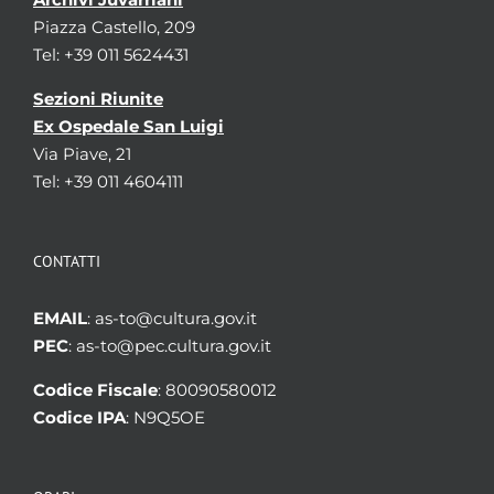
Piazza Castello, 209
Tel: +39 011 5624431
Sezioni Riunite
Ex Ospedale San Luigi
Via Piave, 21
Tel: +39 011 4604111
CONTATTI
EMAIL
: as-to@cultura.gov.it
PEC
: as-to@pec.cultura.gov.it
Codice Fiscale
: 80090580012
Codice IPA
: N9Q5OE