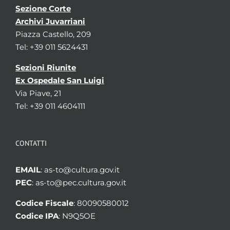
Sezione Corte
Archivi Juvarriani
Piazza Castello, 209
Tel: +39 011 5624431
Sezioni Riunite
Ex Ospedale San Luigi
Via Piave, 21
Tel: +39 011 4604111
CONTATTI
EMAIL
: as-to@cultura.gov.it
PEC
: as-to@pec.cultura.gov.it
Codice Fiscale
: 80090580012
Codice IPA
: N9Q5OE