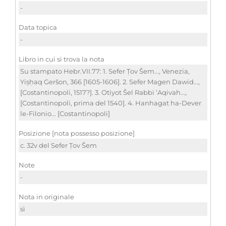
-
Data topica
-
Libro in cui si trova la nota
Su stampato Hebr.VII.77: 1. Sefer Ṭov Šem..., Venezia,
Yiṣḥaq Geršon, 366 [1605-1606]. 2. Sefer Magen Dawid...,
[Costantinopoli, 1517?]. 3. Otiyot Šel Rabbi ‘Aqivah...,
[Costantinopoli, prima del 1540]. 4. Hanhagat ha-Dever
le-Filonio... [Costantinopoli]
Posizione [nota possesso posizione]
c. 32v del Sefer Ṭov Šem
Note
-
Nota in originale
sì