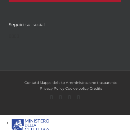
Seguici sui social
Facebook
Twitter
YouTube
Instagram
Contatti
Mappa del sito
Amministrazione trasparente
Privacy Policy
Cookie policy
Credits
Facebook
Twitter
YouTube
Instagram