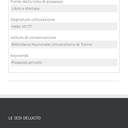
Fonte della nota di possesso
Libro a stampa
Segnatura-collocazione
Hebr.VII.77
Istituto di conservazione
Biblioteca Nazionale Universitaria di Torino
keywords
Possesso privato
LE SEDI DELL’ASTO