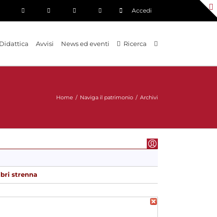
Accedi
Didattica
Avvisi
News ed eventi
Ricerca
Home
/
Naviga il patrimonio
/
Archivi
ibri strenna