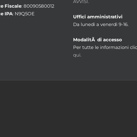
AVVISI.
e Fiscale
: 80090580012
e IPA
: N9Q5OE
Uffici amministrativi
Da lunedì a venerdì 9-16.
ModalitÃ di accesso
Per tutte le informazioni cli
qui.
m