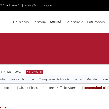
 Via Piave, 21
|
as-to@cultura.gov.it
Chi siamo
La storia
AttivitÃ
Sale studio
Patrimonio
I DI RICERCA
|
CERCA
orte
|
Sezioni Riunite
Complessi di Fondi
Temi
Parole chiave
 di società
|
Giulio Einaudi Editore
|
Ufficio Stampa
|
Recensioni di l
renna