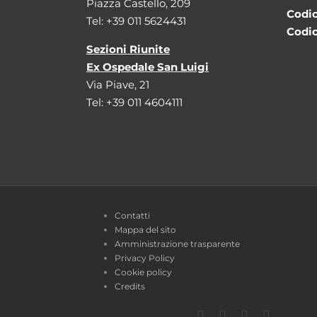
Piazza Castello, 209
Codic
Tel: +39 011 5624431
Codic
Sezioni Riunite
Ex Ospedale San Luigi
Via Piave, 21
Tel: +39 011 4604111
Contatti
Mappa del sito
Amministrazione trasparente
Privacy Policy
Cookie policy
Credits
Facebook
Twitter
YouTube
Instagra