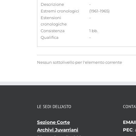
Descrizione
-
Estremi cronologici
(1961-1965)
Estensioni
-
cronologiche
Consistenza
1 bb.
Qualifica
-
Nessun sottolivello per l'elemento corrente
LE SEDI DELL’ASTO
CONTA
Sezione Corte
EMAI
Archivi Juvarriani
PEC
: