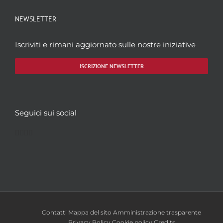
NEWSLETTER
Iscriviti e rimani aggiornato sulle nostre iniziative
ISCRIZIONE NEWSLETTER
Seguici sui social
Facebook
Twitter
YouTube
Instagram
Contatti
Mappa del sito
Amministrazione trasparente
Privacy Policy
Cookie policy
Credits