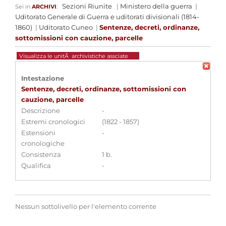
Sezioni Riunite
|
Ministero della guerra
|
Sei in
ARCHIVI
:
Uditorato Generale di Guerra e uditorati divisionali (1814-
1860)
|
Uditorato Cuneo
|
Sentenze, decreti, ordinanze,
sottomissioni con cauzione, parcelle
Visualizza le unitÃ archivistiche assciate
Intestazione
Sentenze, decreti, ordinanze, sottomissioni con
cauzione, parcelle
Descrizione
-
Estremi cronologici
(1822 - 1857)
Estensioni
-
cronologiche
Consistenza
1 b.
Qualifica
-
Nessun sottolivello per l'elemento corrente