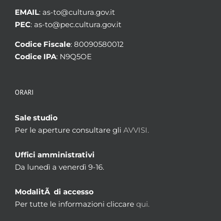
EMAIL
: as-to@cultura.gov.it
PEC
: as-to@pec.cultura.gov.it
Codice Fiscale
: 80090580012
Codice IPA
: N9Q5OE
ORARI
Sale studio
Per le aperture consultare gli
AVVISI.
Uffici amministrativi
Da lunedì a venerdì 9-16.
ModalitÃ di accesso
Per tutte le informazioni cliccare
qui.