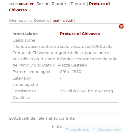
Sezioni Riunite
|
Preture
|
Pretura di
Sei in
ARCHIVI
:
Chivasso
[
/
]
Informazioni di Dettaglio
apri
chiudi
Intestazione
Pretura di Chivasso
Descrizione
ll fondo documentario è stato versato nel 2002 dalla
Pretura di Chivasso, a seguito della soppressione di
tale Ufficio Giudiziario. Il fondo è conservato nella sede
dell'Archivio di Stato di Piazza Castello.
Estremi cronologici
(1914 - 1980)
Estensioni
-
cronologiche
Consistenza
990 di cui 943 bb. e 47 regg.
Qualifica
-
Produttori di archivi associati
Pretura di Chivasso
[
Enti
]
Sottolivelli dell'elemento corrente
Filtra:
Strumenti di ricerca associati
Precedente
1
Successivo