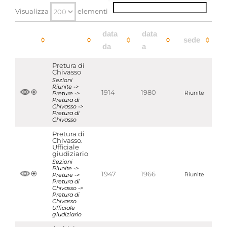
Pretura di Chivasso
Visualizza
elementi
Aggregazioni associate al record corrente
data
data
Tipo di archivio
sede
da
a
Archivi di organi o uffici dello Stato -
Organi giurisdizionali
Pretura di
Temi
Chivasso
Giustizia
Sezioni
Riunite ->
Parole chiave
1914
1980
Preture ->
Riunite
Pretura di
Giustizia
Chivasso ->
Pretura di
Chivasso
Localizzazione
associata al record corrente
Pretura di
Chivasso.
Ufficiale
giudiziario
Sezioni
Riunite ->
1947
1966
Preture ->
Riunite
Pretura di
Chivasso ->
Pretura di
Chivasso.
Ufficiale
giudiziario