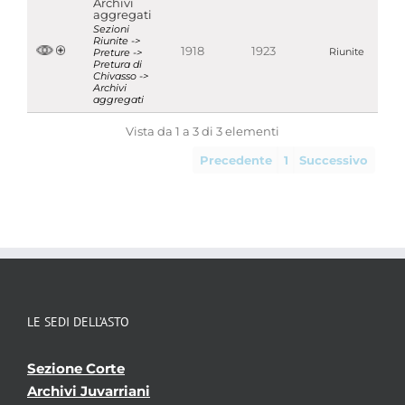
Archivi
aggregati
Sezioni
Riunite ->
1918
1923
Preture ->
Riunite
Pretura di
Chivasso ->
Archivi
aggregati
Vista da 1 a 3 di 3 elementi
Precedente
1
Successivo
LE SEDI DELL’ASTO
Sezione Corte
Archivi Juvarriani