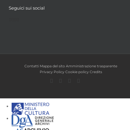
Seguici sui social
Facebook
Twitter
YouTube
Instagram
Contatti
Mappa del sito
Amministrazione trasparente
Privacy Policy
Cookie policy
Credits
Facebook
Twitter
YouTube
Instagram