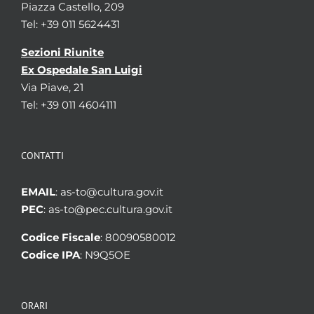
Piazza Castello, 209
Tel: +39 011 5624431
Sezioni Riunite
Ex Ospedale San Luigi
Via Piave, 21
Tel: +39 011 4604111
CONTATTI
EMAIL
: as-to@cultura.gov.it
PEC
: as-to@pec.cultura.gov.it
Codice Fiscale
: 80090580012
Codice IPA
: N9Q5OE
ORARI