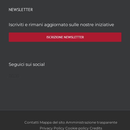
NEWSLETTER
Iscriviti e rimani aggiornato sulle nostre iniziative
ISCRIZIONE NEWSLETTER
Seguici sui social
Facebook
Twitter
YouTube
Instagram
Contatti
Mappa del sito
Amministrazione trasparente
Privacy Policy
Cookie policy
Credits