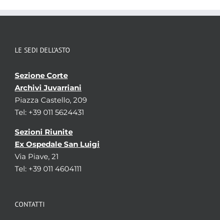
Consistenza
40 bb.
Qualifica
-
Produttori di archivi associati
Provana del Sabbione
[
Famiglie
]
LE SEDI DELL’ASTO
Ruffino di Diano
[
Famiglie
]
Sezione Corte
Aggregazioni associate al record corrente
Archivi Juvarriani
Tipo di archivio
Piazza Castello, 209
Archivi di famiglia o persona
Temi
Tel: +39 011 5624431
Storia di famiglia, Genealogia e Biografie
Parole chiave
Sezioni Riunite
Ex Ospedale San Luigi
Genealogia
Nobiltà
Politica
Via Piave, 21
Tel: +39 011 4604111
CONTATTI