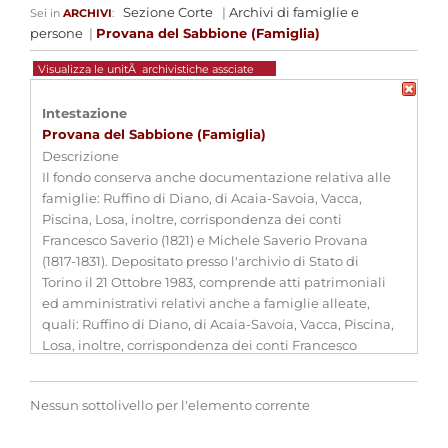
Sezione Corte
|
Archivi di famiglie e
Sei in
ARCHIVI
:
persone
|
Provana del Sabbione (Famiglia)
Visualizza le unitÃ archivistiche assciate
Intestazione
Provana del Sabbione (Famiglia)
Descrizione
Il fondo conserva anche documentazione relativa alle
famiglie: Ruffino di Diano, di Acaia-Savoia, Vacca,
Piscina, Losa, inoltre, corrispondenza dei conti
Francesco Saverio (1821) e Michele Saverio Provana
(1817-1831). Depositato presso l'archivio di Stato di
Torino il 21 Ottobre 1983, comprende atti patrimoniali
ed amministrativi relativi anche a famiglie alleate,
quali: Ruffino di Diano, di Acaia-Savoia, Vacca, Piscina,
Losa, inoltre, corrispondenza dei conti Francesco
Saverio (1821) e Michele Saverio Provana (1817-1831).
Estremi cronologici
(1265 - 1870)
Nessun sottolivello per l'elemento corrente
Estensioni
-
cronologiche