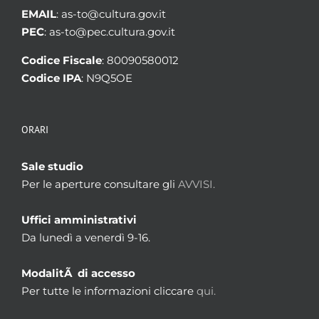
EMAIL
: as-to@cultura.gov.it
PEC
: as-to@pec.cultura.gov.it
Codice Fiscale
: 80090580012
Codice IPA
: N9Q5OE
ORARI
Sale studio
Per le aperture consultare gli
AVVISI.
Uffici amministrativi
Da lunedì a venerdì 9-16.
ModalitÃ di accesso
Per tutte le informazioni cliccare
qui.