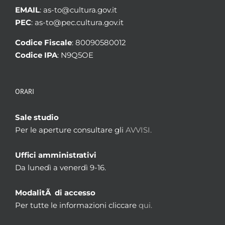
EMAIL
: as-to@cultura.gov.it
PEC
: as-to@pec.cultura.gov.it
Codice Fiscale
: 80090580012
Codice IPA
: N9Q5OE
ORARI
Sale studio
Per le aperture consultare gli
AVVISI.
Uffici amministrativi
Da lunedì a venerdì 9-16.
ModalitÃ di accesso
Per tutte le informazioni cliccare
qui.