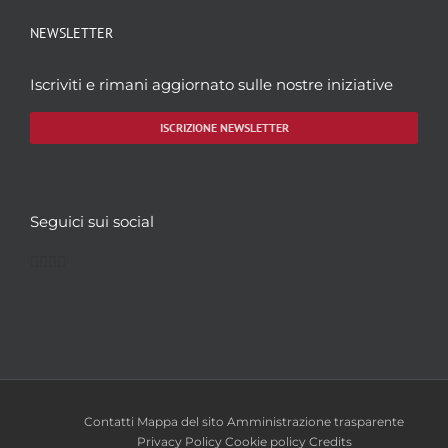
NEWSLETTER
Iscriviti e rimani aggiornato sulle nostre iniziative
ISCRIZIONE NEWSLETTER
Seguici sui social
Facebook
Twitter
YouTube
Instagram
Contatti
Mappa del sito
Amministrazione trasparente
Privacy Policy
Cookie policy
Credits