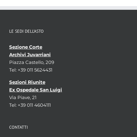
Temi
Chiesa cattolica - Ordini religiosi
Parole chiave
Archivi ecclesiastici
Clero
Ordini
religiosi
Religione
LE SEDI DELL’ASTO
Sezione Corte
Archivi Juvarriani
Piazza Castello, 209
Tel: +39 011 5624431
Sezioni Riunite
Ex Ospedale San Luigi
Via Piave, 21
Tel: +39 011 4604111
CONTATTI