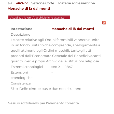
Sezione Corte
|
Materie ecclesiastiche
|
Sei in
ARCHIVI
:
Monache di là dai monti
Visualizza le unitÃ archivistiche assciate
Intestazione
Monache di là dai monti
Descrizione
Le carte relative agli Ordini femminili vennero riunite
in un fondo unitario che comprende, analogamente a
quelli attinenti agli Ordini maschili, tanto gli atti
prodotti dall'Economato Generale dei Benefizi vacanti
quanto i veri e propri Archivi delle Istituzioni religiose.
Estremi cronologici
sec. XII - 1847
Estensioni
-
cronologiche
Consistenza
5 bb. Delle cinque buste due non risultano
inventariate
Qualifica
-
Nessun sottolivello per l'elemento corrente
Aggregazioni associate al record corrente