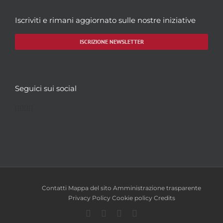
Iscriviti e rimani aggiornato sulle nostre iniziative
ISCRIZIONE NEWSLETTER
Seguici sui social
Facebook
Twitter
YouTube
Instagram
Contatti
Mappa del sito
Amministrazione trasparente
Privacy Policy
Cookie policy
Credits
Facebook
Twitter
YouTube
Instagram