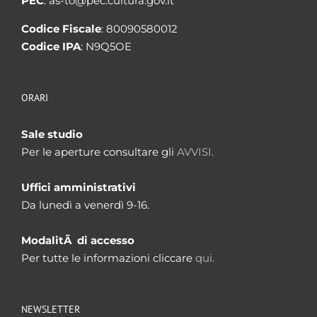
PEC
: as-to@pec.cultura.gov.it
Codice Fiscale
: 80090580012
Codice IPA
: N9Q5OE
ORARI
Sale studio
Per le aperture consultare gli
AVVISI.
Uffici amministrativi
Da lunedì a venerdì 9-16.
ModalitÃ di accesso
Per tutte le informazioni cliccare
qui.
NEWSLETTER