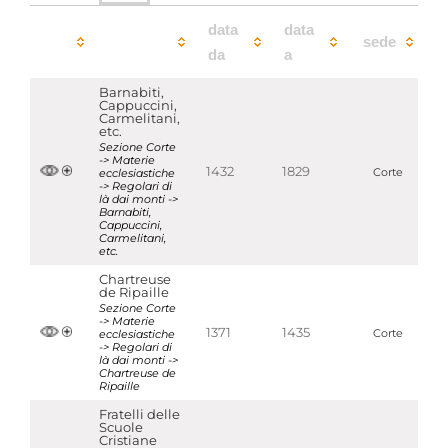
data
data
sede
da
a
Barnabiti,
Cappuccini,
Carmelitani,
etc.
Sezione Corte
-> Materie
1432
1829
ecclesiastiche
Corte
-> Regolari di
là dai monti ->
Barnabiti,
Cappuccini,
Carmelitani,
etc.
Chartreuse
de Ripaille
Sezione Corte
-> Materie
1371
1435
ecclesiastiche
Corte
-> Regolari di
là dai monti ->
Chartreuse de
Ripaille
Fratelli delle
Scuole
Cristiane