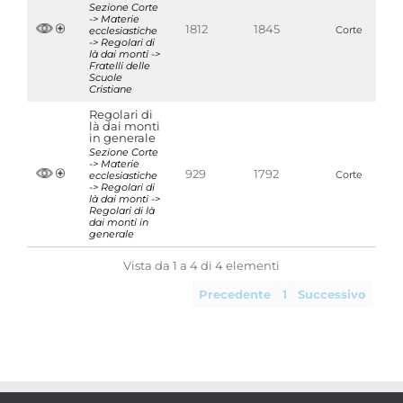
Sezione Corte
-> Materie
1812
1845
ecclesiastiche
Corte
-> Regolari di
là dai monti ->
Fratelli delle
Scuole
Cristiane
Regolari di
là dai monti
in generale
Sezione Corte
-> Materie
929
1792
ecclesiastiche
Corte
-> Regolari di
là dai monti ->
Regolari di là
dai monti in
generale
Vista da 1 a 4 di 4 elementi
Precedente
1
Successivo